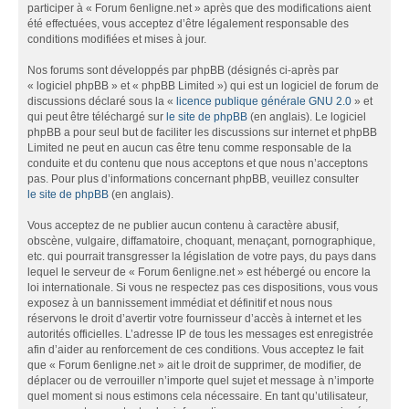
participer à « Forum 6enligne.net » après que des modifications aient
été effectuées, vous acceptez d’être légalement responsable des
conditions modifiées et mises à jour.
Nos forums sont développés par phpBB (désignés ci-après par
« logiciel phpBB » et « phpBB Limited ») qui est un logiciel de forum de
discussions déclaré sous la «
licence publique générale GNU 2.0
» et
qui peut être téléchargé sur
le site de phpBB
(en anglais). Le logiciel
phpBB a pour seul but de faciliter les discussions sur internet et phpBB
Limited ne peut en aucun cas être tenu comme responsable de la
conduite et du contenu que nous acceptons et que nous n’acceptons
pas. Pour plus d’informations concernant phpBB, veuillez consulter
le site de phpBB
(en anglais).
Vous acceptez de ne publier aucun contenu à caractère abusif,
obscène, vulgaire, diffamatoire, choquant, menaçant, pornographique,
etc. qui pourrait transgresser la législation de votre pays, du pays dans
lequel le serveur de « Forum 6enligne.net » est hébergé ou encore la
loi internationale. Si vous ne respectez pas ces dispositions, vous vous
exposez à un bannissement immédiat et définitif et nous nous
réservons le droit d’avertir votre fournisseur d’accès à internet et les
autorités officielles. L’adresse IP de tous les messages est enregistrée
afin d’aider au renforcement de ces conditions. Vous acceptez le fait
que « Forum 6enligne.net » ait le droit de supprimer, de modifier, de
déplacer ou de verrouiller n’importe quel sujet et message à n’importe
quel moment si nous estimons cela nécessaire. En tant qu’utilisateur,