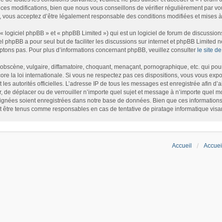
es modifications, bien que nous vous conseillons de vérifier régulièrement par vou
, vous acceptez d’être légalement responsable des conditions modifiées et mises à 
logiciel phpBB » et « phpBB Limited ») qui est un logiciel de forum de discussion
iel phpBB a pour seul but de faciliter les discussions sur internet et phpBB Limite
tons pas. Pour plus d’informations concernant phpBB, veuillez consulter
le site 
bscène, vulgaire, diffamatoire, choquant, menaçant, pornographique, etc. qui pourr
re la loi internationale. Si vous ne respectez pas ces dispositions, vous vous exp
et les autorités officielles. L’adresse IP de tous les messages est enregistrée afin d
r, de déplacer ou de verrouiller n’importe quel sujet et message à n’importe quel m
gnées soient enregistrées dans notre base de données. Bien que ces informations n
t être tenus comme responsables en cas de tentative de piratage informatique vis
Accueil
Accuei