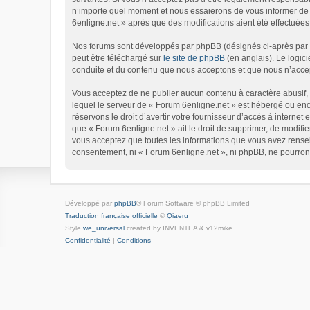
n’importe quel moment et nous essaierons de vous informer de c
6enligne.net » après que des modifications aient été effectuées
Nos forums sont développés par phpBB (désignés ci-après par « 
peut être téléchargé sur
le site de phpBB
(en anglais). Le logic
conduite et du contenu que nous acceptons et que nous n’accep
Vous acceptez de ne publier aucun contenu à caractère abusif, o
lequel le serveur de « Forum 6enligne.net » est hébergé ou enco
réservons le droit d’avertir votre fournisseur d’accès à internet 
que « Forum 6enligne.net » ait le droit de supprimer, de modifie
vous acceptez que toutes les informations que vous avez rensei
consentement, ni « Forum 6enligne.net », ni phpBB, ne pourron
Développé par
phpBB
® Forum Software © phpBB Limited
Traduction française officielle
©
Qiaeru
Style
we_universal
created by INVENTEA & v12mike
Confidentialité
|
Conditions