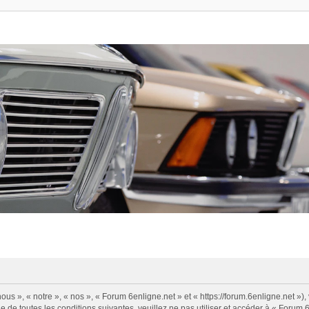
us », « notre », « nos », « Forum 6enligne.net » et « https://forum.6enligne.net »
 de toutes les conditions suivantes, veuillez ne pas utiliser et accéder à « Forum