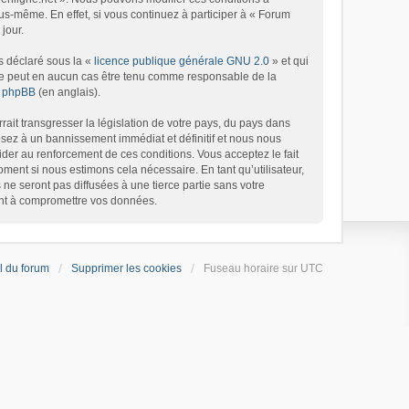
s-même. En effet, si vous continuez à participer à « Forum
jour.
s déclaré sous la «
licence publique générale GNU 2.0
» et qui
d ne peut en aucun cas être tenu comme responsable de la
de phpBB
(en anglais).
ait transgresser la législation de votre pays, du pays dans
osez à un bannissement immédiat et définitif et nous nous
’aider au renforcement de ces conditions. Vous acceptez le fait
oment si nous estimons cela nécessaire. En tant qu’utilisateur,
e seront pas diffusées à une tierce partie sans votre
ant à compromettre vos données.
l du forum
Supprimer les cookies
Fuseau horaire sur
UTC