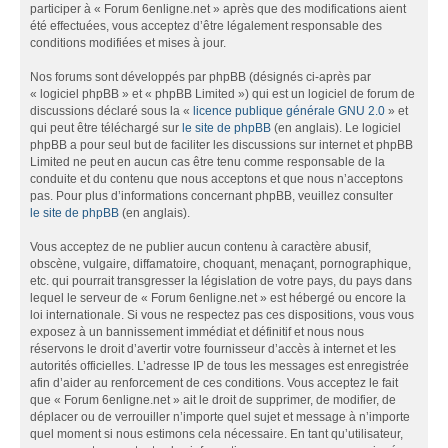
participer à « Forum 6enligne.net » après que des modifications aient
été effectuées, vous acceptez d’être légalement responsable des
conditions modifiées et mises à jour.
Nos forums sont développés par phpBB (désignés ci-après par
« logiciel phpBB » et « phpBB Limited ») qui est un logiciel de forum de
discussions déclaré sous la «
licence publique générale GNU 2.0
» et
qui peut être téléchargé sur
le site de phpBB
(en anglais). Le logiciel
phpBB a pour seul but de faciliter les discussions sur internet et phpBB
Limited ne peut en aucun cas être tenu comme responsable de la
conduite et du contenu que nous acceptons et que nous n’acceptons
pas. Pour plus d’informations concernant phpBB, veuillez consulter
le site de phpBB
(en anglais).
Vous acceptez de ne publier aucun contenu à caractère abusif,
obscène, vulgaire, diffamatoire, choquant, menaçant, pornographique,
etc. qui pourrait transgresser la législation de votre pays, du pays dans
lequel le serveur de « Forum 6enligne.net » est hébergé ou encore la
loi internationale. Si vous ne respectez pas ces dispositions, vous vous
exposez à un bannissement immédiat et définitif et nous nous
réservons le droit d’avertir votre fournisseur d’accès à internet et les
autorités officielles. L’adresse IP de tous les messages est enregistrée
afin d’aider au renforcement de ces conditions. Vous acceptez le fait
que « Forum 6enligne.net » ait le droit de supprimer, de modifier, de
déplacer ou de verrouiller n’importe quel sujet et message à n’importe
quel moment si nous estimons cela nécessaire. En tant qu’utilisateur,