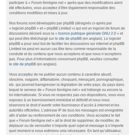
participer à « Forum 6enligne.net » après que des modifications aient
été effectuées, vous acceptez d’être légalement responsable des
conditions modifiées et mises à jour.
Nos forums sont développés par phpBB (désignés ci-après par
« logiciel phpBB » et « phpBB Limited ») qui est un logiciel de forum de
discussions déclaré sous la «
licence publique générale GNU 2.0
» et
qui peut être téléchargé sur
le site de phpBB
(en anglais). Le logiciel
phpBB a pour seul but de faciliter les discussions sur internet et phpBB
Limited ne peut en aucun cas être tenu comme responsable de la
conduite et du contenu que nous acceptons et que nous n’acceptons
pas. Pour plus d’informations concernant phpBB, veuillez consulter
le site de phpBB
(en anglais).
Vous acceptez de ne publier aucun contenu à caractère abusif,
obscène, vulgaire, diffamatoire, choquant, menaçant, pornographique,
etc. qui pourrait transgresser la législation de votre pays, du pays dans
lequel le serveur de « Forum 6enligne.net » est hébergé ou encore la
loi internationale. Si vous ne respectez pas ces dispositions, vous vous
exposez à un bannissement immédiat et définitif et nous nous
réservons le droit d’avertir votre fournisseur d’accès à internet et les
autorités officielles. L’adresse IP de tous les messages est enregistrée
afin d’aider au renforcement de ces conditions. Vous acceptez le fait
que « Forum 6enligne.net » ait le droit de supprimer, de modifier, de
déplacer ou de verrouiller n’importe quel sujet et message à n’importe
quel moment si nous estimons cela nécessaire. En tant qu’utilisateur,