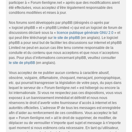
participer à « Forum 6enligne.net » après que des modifications aient
été effectuées, vous acceptez d’être légalement responsable des
conditions modifiées et mises à jour.
Nos forums sont développés par phpBB (désignés ci-après par
« logiciel phpBB » et « phpBB Limited ») qui est un logiciel de forum de
discussions déclaré sous la «
licence publique générale GNU 2.0
» et
qui peut être téléchargé sur
le site de phpBB
(en anglais). Le logiciel
phpBB a pour seul but de faciliter les discussions sur internet et phpBB
Limited ne peut en aucun cas être tenu comme responsable de la
conduite et du contenu que nous acceptons et que nous n’acceptons
pas. Pour plus d’informations concernant phpBB, veuillez consulter
le site de phpBB
(en anglais).
Vous acceptez de ne publier aucun contenu à caractère abusif,
obscène, vulgaire, diffamatoire, choquant, menaçant, pornographique,
etc. qui pourrait transgresser la législation de votre pays, du pays dans
lequel le serveur de « Forum 6enligne.net » est hébergé ou encore la
loi internationale. Si vous ne respectez pas ces dispositions, vous vous
exposez à un bannissement immédiat et définitif et nous nous
réservons le droit d’avertir votre fournisseur d’accès à internet et les
autorités officielles. L’adresse IP de tous les messages est enregistrée
afin d’aider au renforcement de ces conditions. Vous acceptez le fait
que « Forum 6enligne.net » ait le droit de supprimer, de modifier, de
déplacer ou de verrouiller n’importe quel sujet et message à n’importe
quel moment si nous estimons cela nécessaire. En tant qu’utilisateur,