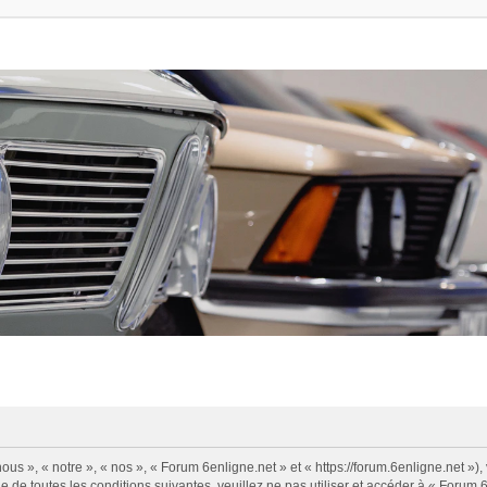
us », « notre », « nos », « Forum 6enligne.net » et « https://forum.6enligne.net »
 de toutes les conditions suivantes, veuillez ne pas utiliser et accéder à « Forum