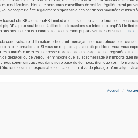
es modifications, bien que nous vous conseillons de vérifier régulièrement par vou
, vous acceptez d’être légalement responsable des conditions modifiées et mises à 
logiciel phpBB » et « phpBB Limited ») qui est un logiciel de forum de discussion
iel phpBB a pour seul but de faciliter les discussions sur internet et phpBB Limite
tons pas. Pour plus d’informations concernant phpBB, veuillez consulter
le site 
bscène, vulgaire, diffamatoire, choquant, menaçant, pornographique, etc. qui pourr
re la loi internationale. Si vous ne respectez pas ces dispositions, vous vous exp
et les autorités officielles. L’adresse IP de tous les messages est enregistrée afin d
r, de déplacer ou de verrouiller n’importe quel sujet et message à n’importe quel m
gnées soient enregistrées dans notre base de données. Bien que ces informations n
t être tenus comme responsables en cas de tentative de piratage informatique vis
Accueil
Accuei