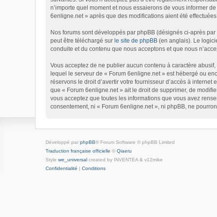
n’importe quel moment et nous essaierons de vous informer de c
6enligne.net » après que des modifications aient été effectuées
Nos forums sont développés par phpBB (désignés ci-après par « 
peut être téléchargé sur
le site de phpBB
(en anglais). Le logic
conduite et du contenu que nous acceptons et que nous n’accep
Vous acceptez de ne publier aucun contenu à caractère abusif, o
lequel le serveur de « Forum 6enligne.net » est hébergé ou enco
réservons le droit d’avertir votre fournisseur d’accès à internet 
que « Forum 6enligne.net » ait le droit de supprimer, de modifie
vous acceptez que toutes les informations que vous avez rensei
consentement, ni « Forum 6enligne.net », ni phpBB, ne pourron
Développé par
phpBB
® Forum Software © phpBB Limited
Traduction française officielle
©
Qiaeru
Style
we_universal
created by INVENTEA & v12mike
Confidentialité
|
Conditions