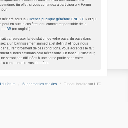
s-même. En effet, si vous continuez à participer à « Forum
jour.
s déclaré sous la «
licence publique générale GNU 2.0
» et qui
d ne peut en aucun cas être tenu comme responsable de la
de phpBB
(en anglais).
ait transgresser la législation de votre pays, du pays dans
osez à un bannissement immédiat et définitif et nous nous
’aider au renforcement de ces conditions. Vous acceptez le fait
oment si nous estimons cela nécessaire. En tant qu’utilisateur,
e seront pas diffusées à une tierce partie sans votre
ant à compromettre vos données.
l du forum
Supprimer les cookies
Fuseau horaire sur
UTC