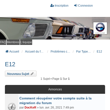
Inscription
Connexion
FAQ
Membres
L’équipe
Accueil
Accueil du forum
Problèmes connus et résolus (FAQ)
Par Type Carrosserie
E12
E12
Nouveau Sujet
1 Sujet • Page
1
Sur
1
Annonces
Comment récupérer votre compte suite à la
migration du forum
par
DocKeR
» lun. avr. 26, 2021 7:49 pm