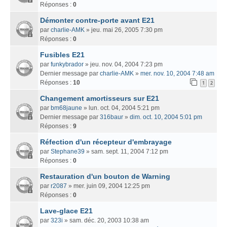
Réponses :
0
Démonter contre-porte avant E21
par
charlie-AMK
» jeu. mai 26, 2005 7:30 pm
Réponses :
0
Fusibles E21
par
funkybrador
» jeu. nov. 04, 2004 7:23 pm
Dernier message par
charlie-AMK
»
mer. nov. 10, 2004 7:48 am
Réponses :
10
1
2
Changement amortisseurs sur E21
par
bm68jaune
» lun. oct. 04, 2004 5:21 pm
Dernier message par
316baur
»
dim. oct. 10, 2004 5:01 pm
Réponses :
9
Réfection d'un récepteur d'embrayage
par
Stephane39
» sam. sept. 11, 2004 7:12 pm
Réponses :
0
Restauration d'un bouton de Warning
par
r2087
» mer. juin 09, 2004 12:25 pm
Réponses :
0
Lave-glace E21
par
323i
» sam. déc. 20, 2003 10:38 am