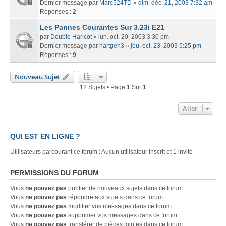
Dernier message par
Marc524TD
»
dim. déc. 21, 2003 7:32 am
Réponses :
2
Les Pannes Courantes Sur 3.23i E21
par
Double Haricot
» lun. oct. 20, 2003 3:30 pm
Dernier message par
hartgeh3
»
jeu. oct. 23, 2003 5:25 pm
Réponses :
9
Nouveau Sujet
12 Sujets • Page
1
Sur
1
Aller
QUI EST EN LIGNE ?
Utilisateurs parcourant ce forum : Aucun utilisateur inscrit et 1 invité
PERMISSIONS DU FORUM
Vous
ne pouvez pas
publier de nouveaux sujets dans ce forum
Vous
ne pouvez pas
répondre aux sujets dans ce forum
Vous
ne pouvez pas
modifier vos messages dans ce forum
Vous
ne pouvez pas
supprimer vos messages dans ce forum
Vous
ne pouvez pas
transférer de pièces jointes dans ce forum