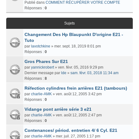
Publié dans
COMMENT RÉCUPÉRER VOTRE COMPTE
Réponses :
0
Sujets
Changement Des Hp Blaupunkt D'origine E21 -
Tuto
par
lavotchkine
» mer. sept. 18, 2019 8:01 pm
Réponses :
0
Gros Phares Sur E21
par
yannickrobert
» ven. févr. 05, 2016 9:29 pm
Dernier message par
lde
»
sam. févr. 03, 2018 11:34 am
Réponses :
8
Réfection cylindres frein arrières E21 (tambours)
par
charlie-AMK
» ven. août 12, 2005 3:42 pm
Réponses :
0
Vidange pont arrière série 3 e21
par
charlie-AMK
» ven. août 12, 2005 2:47 pm
Réponses :
0
Contenances/ périod. entretien 4/ 6 Cyl. E21
par
charlie-AMK
» mer. juil. 27, 2005 1:17 pm