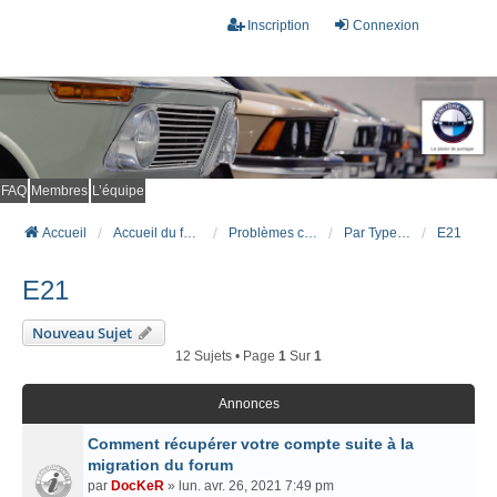
Inscription
Connexion
FAQ
Membres
L’équipe
Accueil
Accueil du forum
Problèmes connus et résolus (FAQ)
Par Type Carrosserie
E21
E21
Nouveau Sujet
12 Sujets • Page
1
Sur
1
Annonces
Comment récupérer votre compte suite à la
migration du forum
par
DocKeR
» lun. avr. 26, 2021 7:49 pm