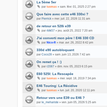
La 5ème 5er
par
tuomas
»
sam. févr. 01, 2025 2:27 pm
Que faire avec cette e46 330xi ?
par
Pierrick
»
mer. juil. 22, 2026 11:31 am
de retour en 528i e39
par
rbtk57
»
jeu. août 25, 2022 7:20 am
J'ai converti mon père ! E46 330 CD
par
Nico-R
»
mar. avr. 26, 2022 8:42 pm
330d e90 autobloquant
par
Coco28
»
sam. juin 13, 2026 7:42 am
On remet ça ! :)
par
r2087
»
dim. nov. 05, 2023 6:15 pm
E60 525I: La Rescapée
par
tuomas
»
mer. sept. 18, 2019 7:34 pm
E46 Touring: La Récidive
par
tuomas
»
lun. juil. 20, 2020 12:11 pm
Retour vers une E39 ou E46 ?
par
le_mehariste
»
ven. juin 05, 2026 5:25 am