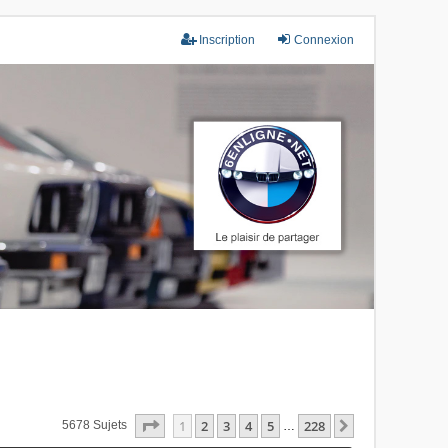
Inscription
Connexion
Page
1
Sur
228
1
2
3
4
5
228
Suivant
5678 Sujets
…