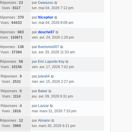
Réponses :
23
par
Dawazou
Vues :
8117
lun. mai 04, 2026 7:12 pm
Réponses :
370
par
Nicephor
Vues :
64433
lun. mai 04, 2026 8:09 am
Réponses :
683
par
deuche87
Vues :
110671
ven. avr. 24, 2026 1:20 pm
Réponses :
136
par
thamomo007
Vues :
37384
lun. avr. 20, 2026 11:53 am
Réponses :
58
par
Eric Laporte-fray
Vues :
10156
ven. avr. 17, 2026 7:02 pm
Réponses :
9
par
jules64
Vues :
2531
mer. avr. 15, 2026 2:27 pm
Réponses :
0
par
Baker
Vues :
1114
jeu. avr. 09, 2026 9:31 pm
Réponses :
4
par
Lazzar
Vues :
1816
mar. mars 31, 2026 7:33 pm
Réponses :
12
par
Almann
Vues :
3969
lun. mars 30, 2026 6:21 pm