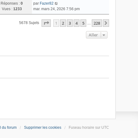
Réponses :
0
par
Fazer82
Vues :
1233
mar. mars 24, 2026 7:56 pm
Page
1
Sur
228
1
2
3
4
5
228
Suivant
5678 Sujets
…
Aller
l du forum
Supprimer les cookies
Fuseau horaire sur
UTC