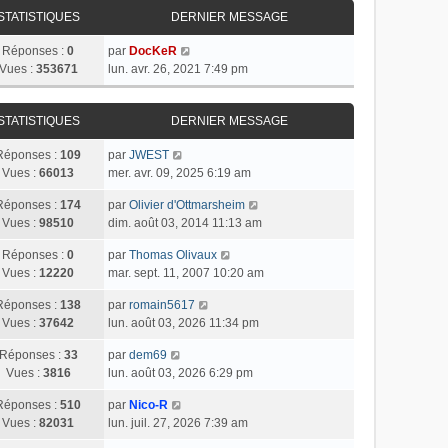
STATISTIQUES
DERNIER MESSAGE
Réponses :
0
par
DocKeR
Vues :
353671
lun. avr. 26, 2021 7:49 pm
STATISTIQUES
DERNIER MESSAGE
Réponses :
109
par
JWEST
Vues :
66013
mer. avr. 09, 2025 6:19 am
Réponses :
174
par
Olivier d'Ottmarsheim
Vues :
98510
dim. août 03, 2014 11:13 am
Réponses :
0
par
Thomas Olivaux
Vues :
12220
mar. sept. 11, 2007 10:20 am
Réponses :
138
par
romain5617
Vues :
37642
lun. août 03, 2026 11:34 pm
Réponses :
33
par
dem69
Vues :
3816
lun. août 03, 2026 6:29 pm
Réponses :
510
par
Nico-R
Vues :
82031
lun. juil. 27, 2026 7:39 am