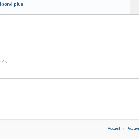
répond plus
vités
Accueil
Accuei