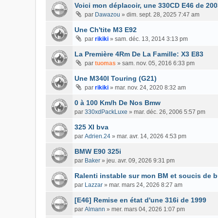
Voici mon déplacoir, une 330CD E46 de 200
par
Dawazou
»
dim. sept. 28, 2025 7:47 am
Une Ch'tite M3 E92
par
rikiki
»
sam. déc. 13, 2014 3:13 pm
La Première 4Rm De La Famille: X3 E83
par
tuomas
»
sam. nov. 05, 2016 6:33 pm
Une M340I Touring (G21)
par
rikiki
»
mar. nov. 24, 2020 8:32 am
0 à 100 Km/h De Nos Bmw
par
330xdPackLuxe
»
mar. déc. 26, 2006 5:57 pm
325 XI bva
par
Adrien.24
»
mar. avr. 14, 2026 4:53 pm
BMW E90 325i
par
Baker
»
jeu. avr. 09, 2026 9:31 pm
Ralenti instable sur mon BM et soucis de 
par
Lazzar
»
mar. mars 24, 2026 8:27 am
[E46] Remise en état d'une 316i de 1999
par
Almann
»
mer. mars 04, 2026 1:07 pm