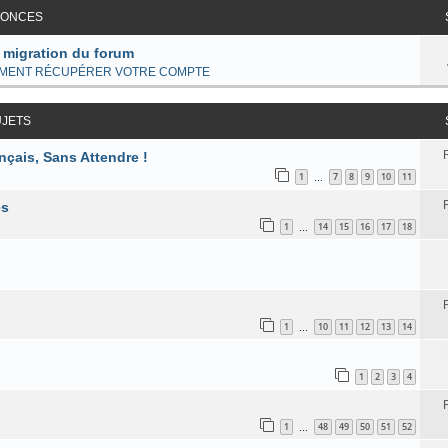
ONCES
 migration du forum
MENT RÉCUPÉRER VOTRE COMPTE
UJETS
çais, Sans Attendre !
1
7
8
9
10
11
…
es
1
14
15
16
17
18
…
1
10
11
12
13
14
…
1
2
3
4
1
48
49
50
51
52
…