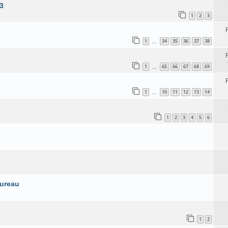
3
1
2
3
1
34
35
36
37
38
…
1
65
66
67
68
69
…
1
10
11
12
13
14
…
1
2
3
4
5
6
bureau
1
2