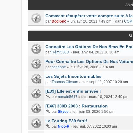
ANN
Comment récupérer votre compte suite à la
par
DocKeR
»
lun. avr. 26, 2021 7:49 pm
» dans
COM
S
Connaitre Les Options De Nos Bmw En Fran
par
Rémi530D
»
mer. janv. 04, 2012 10:38 am
Pour Connaitre Les Options De Nos Voitur
par
corleone
»
jeu. févr. 28, 2008 11:16 am
Les Sujets Incontournables
par
Thomas Olivaux
»
mar. sept. 11, 2007 10:20 am
[E39] Elle est enfin arrivée !
par
romain5617
»
dim. mars 10, 2024 12:40 pm
[E46] 330D 2003 : Restauration
par
Skyce
»
lun. juin 08, 2026 1:56 pm
Le Touring E39 furtif
par
Nico-R
»
jeu. juil. 07, 2022 10:03 am