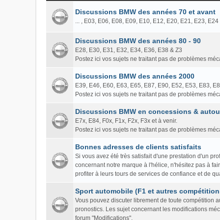
Discussions BMW des années 70 et avant
... , E03, E06, E08, E09, E10, E12, E20, E21, E23, E24
Discussions BMW des années 80 - 90
E28, E30, E31, E32, E34, E36, E38 & Z3
Postez ici vos sujets ne traitant pas de problèmes mé
Discussions BMW des années 2000
E39, E46, E60, E63, E65, E87, E90, E52, E53, E83, E
Postez ici vos sujets ne traitant pas de problèmes mé
Discussions BMW en concessions & autour
E7x, E84, F0x, F1x, F2x, F3x et à venir.
Postez ici vos sujets ne traitant pas de problèmes mé
Bonnes adresses de clients satisfaits
Si vous avez été très satisfait d'une prestation d'un 
concernant notre marque à l'hélice, n'hésitez pas à fa
profiter à leurs tours de services de confiance et de qua
Sport automobile (F1 et autres compétition
Vous pouvez discuter librement de toute compétition au
pronostics. Les sujet concernant les modifications mé
forum "Modifications".