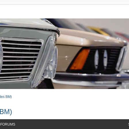
des BM)
 BM)
-FORUMS