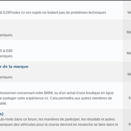
 & E26Postez ici vos sujets ne traitant pas de problèmes techniques
M
Me
caniques.
85 & E86
Me
caniques.
 de la marque
M
caniques.
professionnel concernant votre BMW, ou d'un achat d'une boutique en ligne
M
ire partager votre expérience ici. Cela permettra aux autres membres de
lité.
s)
to-moto dans ce forum, les manières de participer, les résultats et autres
M
caniques des véhicules pour la course devront en revanche se faire dans le