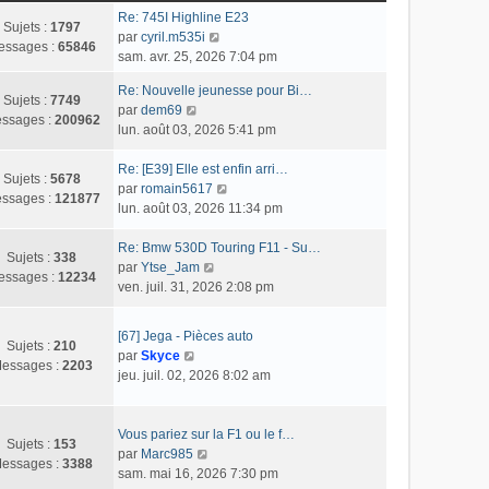
Re: 745I Highline E23
Sujets :
1797
C
par
cyril.m535i
essages :
65846
o
sam. avr. 25, 2026 7:04 pm
n
Re: Nouvelle jeunesse pour Bi…
s
Sujets :
7749
C
par
dem69
u
ssages :
200962
o
lun. août 03, 2026 5:41 pm
l
n
t
s
Re: [E39] Elle est enfin arri…
e
Sujets :
5678
u
C
par
romain5617
r
ssages :
121877
l
o
lun. août 03, 2026 11:34 pm
l
t
n
e
e
s
Re: Bmw 530D Touring F11 - Su…
d
Sujets :
338
r
C
u
par
Ytse_Jam
e
essages :
12234
l
o
l
ven. juil. 31, 2026 2:08 pm
r
e
n
t
n
d
s
e
i
[67] Jega - Pièces auto
e
u
r
Sujets :
210
e
C
par
Skyce
r
l
l
essages :
2203
r
o
jeu. juil. 02, 2026 8:02 am
n
t
e
m
n
i
e
d
e
s
e
r
e
s
u
Vous pariez sur la F1 ou le f…
r
l
r
Sujets :
153
s
l
C
par
Marc985
m
e
n
essages :
3388
a
t
o
sam. mai 16, 2026 7:30 pm
e
d
i
g