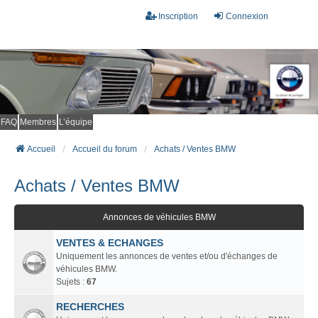
Inscription
Connexion
FAQ
Membres
L’équipe
Accueil
Accueil du forum
Achats / Ventes BMW
Achats / Ventes BMW
Annonces de véhicules BMW
VENTES & ECHANGES
Uniquement les annonces de ventes et/ou d'échanges de
véhicules BMW.
Sujets :
67
RECHERCHES