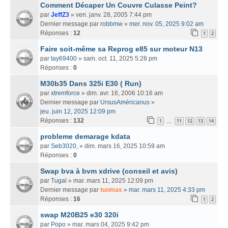
Comment Décaper Un Couvre Culasse Peint?
par
JeffZ3
» ven. janv. 28, 2005 7:44 pm
Dernier message par
robbmw
»
mer. nov. 05, 2025 9:02 am
Réponses :
12
1
2
Faire soit-même sa Reprog e85 sur moteur N13
par
tay69400
» sam. oct. 11, 2025 5:28 pm
Réponses :
0
M30b35 Dans 325i E30 ( Run)
par
xtremforce
» dim. avr. 16, 2006 10:16 am
Dernier message par
UrsusAméricanus
»
jeu. juin 12, 2025 12:09 pm
Réponses :
132
1
11
12
13
14
…
probleme demarage kdata
par
Seb3020,
» dim. mars 16, 2025 10:59 am
Réponses :
0
Swap bva à bvm xdrive (conseil et avis)
par
Tugal
» mar. mars 11, 2025 12:09 pm
Dernier message par
tuomas
»
mar. mars 11, 2025 4:33 pm
Réponses :
16
1
2
swap M20B25 e30 320i
par
Popo
» mar. mars 04, 2025 9:42 pm