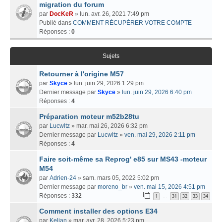
migration du forum
par
DocKeR
» lun. avr. 26, 2021 7:49 pm
Publié dans
COMMENT RÉCUPÉRER VOTRE COMPTE
Réponses :
0
Sujets
Retourner à l'origine M57
par
Skyce
» lun. juin 29, 2026 1:29 pm
Dernier message par
Skyce
»
lun. juin 29, 2026 6:40 pm
Réponses :
4
Préparation moteur m52b28tu
par
Lucwltz
» mar. mai 26, 2026 6:32 pm
Dernier message par
Lucwltz
»
ven. mai 29, 2026 2:11 pm
Réponses :
4
Faire soit-même sa Reprog' e85 sur MS43 -moteur
M54
par
Adrien-24
» sam. mars 05, 2022 5:02 pm
Dernier message par
moreno_br
»
ven. mai 15, 2026 4:51 pm
Réponses :
332
1
31
32
33
34
…
Comment installer des options E34
par
Kelian
» mar. avr. 28, 2026 5:23 pm