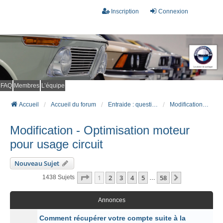
Inscription
Connexion
FAQ
Membres
L’équipe
Accueil
Accueil du forum
Entraide : questions techniques
Modification - Optimisation moteur pour usage circuit
Modification - Optimisation moteur
pour usage circuit
Nouveau Sujet
Page
1
Sur
58
1
2
3
4
5
58
Suivant
1438 Sujets
…
Annonces
Comment récupérer votre compte suite à la