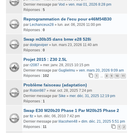
Dernier message par
Vod
»
ven. mai 01, 2026 8:28 pm
Réponses :
5
Reprogrammation de l'ecu pour e46M54B30
par
Lechanceux28
» lun. avr. 06, 2026 11:00 pm
Réponses :
0
Swap m30b35 dans bmw e28 528i
par
dodgeviper
» lun. mars 23, 2026 11:40 am
Réponses :
0
Projet 2015 : Z30 2.5L
par
r2087
» mer. janv. 28, 2015 10:15 pm
Dernier message par
Guglielmu
»
ven. mars 20, 2026 9:09 am
Réponses :
102
1
8
9
10
11
…
Problème faisceau (adaptation)
par
Robin987
» mar. oct. 28, 2025 7:24 pm
Dernier message par
Sike
»
mer. déc. 31, 2025 12:19 pm
Réponses :
1
Swap E30 M20b20 Phase 1 Par M20b25 Phase 2
par
ttz
» lun. déc. 06, 2010 7:42 pm
Dernier message par
lilacohen48
»
dim. déc. 21, 2025 5:51 pm
Réponses :
11
1
2