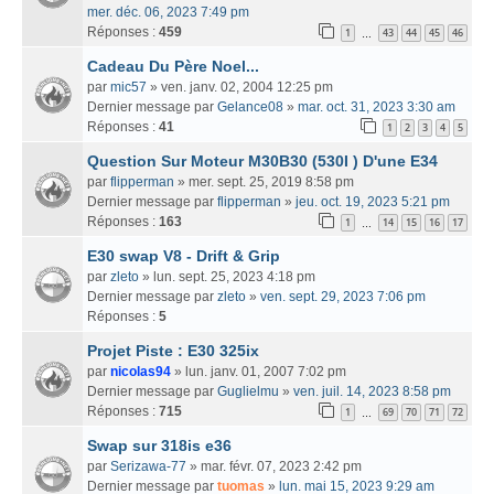
mer. déc. 06, 2023 7:49 pm
Réponses :
459
1
43
44
45
46
…
Cadeau Du Père Noel...
par
mic57
» ven. janv. 02, 2004 12:25 pm
Dernier message par
Gelance08
»
mar. oct. 31, 2023 3:30 am
Réponses :
41
1
2
3
4
5
Question Sur Moteur M30B30 (530I ) D'une E34
par
flipperman
» mer. sept. 25, 2019 8:58 pm
Dernier message par
flipperman
»
jeu. oct. 19, 2023 5:21 pm
Réponses :
163
1
14
15
16
17
…
E30 swap V8 - Drift & Grip
par
zleto
» lun. sept. 25, 2023 4:18 pm
Dernier message par
zleto
»
ven. sept. 29, 2023 7:06 pm
Réponses :
5
Projet Piste : E30 325ix
par
nicolas94
» lun. janv. 01, 2007 7:02 pm
Dernier message par
Guglielmu
»
ven. juil. 14, 2023 8:58 pm
Réponses :
715
1
69
70
71
72
…
Swap sur 318is e36
par
Serizawa-77
» mar. févr. 07, 2023 2:42 pm
Dernier message par
tuomas
»
lun. mai 15, 2023 9:29 am