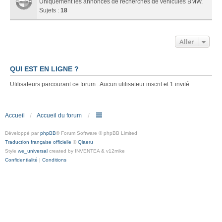
Uniquement les annonces de recherches de véhicules BMW.
Sujets :
18
Aller
QUI EST EN LIGNE ?
Utilisateurs parcourant ce forum : Aucun utilisateur inscrit et 1 invité
Accueil
Accueil du forum
Développé par
phpBB
® Forum Software © phpBB Limited
Traduction française officielle
©
Qiaeru
Style
we_universal
created by INVENTEA & v12mike
Confidentialité
|
Conditions