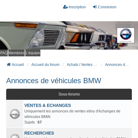
Inscription
Connexion
FAQ
Membres
L’équipe
Accueil
Accueil du forum
Achats / Ventes BMW
Annonces de véhicules BMW
Annonces de véhicules BMW
Sous-forums
VENTES & ECHANGES
Uniquement les annonces de ventes et/ou d'échanges de
véhicules BMW.
Sujets :
67
RECHERCHES