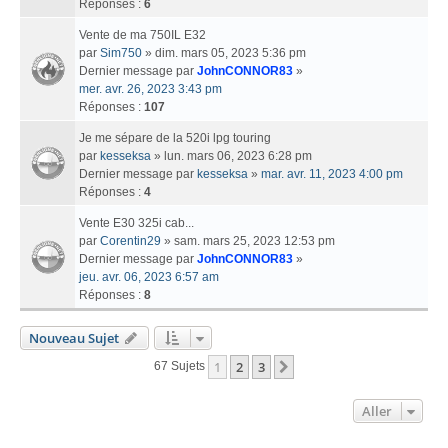
Réponses :
6
Vente de ma 750IL E32
par
Sim750
» dim. mars 05, 2023 5:36 pm
Dernier message par
JohnCONNOR83
»
mer. avr. 26, 2023 3:43 pm
Réponses :
107
Je me sépare de la 520i lpg touring
par
kesseksa
» lun. mars 06, 2023 6:28 pm
Dernier message par
kesseksa
»
mar. avr. 11, 2023 4:00 pm
Réponses :
4
Vente E30 325i cab...
par
Corentin29
» sam. mars 25, 2023 12:53 pm
Dernier message par
JohnCONNOR83
»
jeu. avr. 06, 2023 6:57 am
Réponses :
8
Nouveau Sujet
1
2
3
Suivant
67 Sujets
Aller