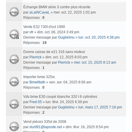
Échange BMW série 3 contre plus récente
par
aLaiNCavaL
» mer. oct. 22, 2025 1:02 pm
Réponses :
0
Vente E32 730I d'oct 1990
par
vfr
» dim. oct. 06, 2024 3:49 pm
Dernier message par
Guglielmu
»
lun. oct. 20, 2025 4:38 pm
Réponses :
19
Donne caisse de e21 316 sans moteur
par
Pierrick
» dim. oct. 12, 2025 8:03 pm
Dernier message par
Pierrick
»
mer. oct. 15, 2025 8:13 am
Réponses :
1
Importer bmw 325ix
par
BmwMath
» ven. avr. 04, 2025 8:06 am
Réponses :
0
Vds bmw E30 coupé blanche 320 I 6 cylindres
par
Fred 05
» lun. févr. 24, 2025 6:39 pm
Dernier message par
Guglielmu
»
lun. mars 17, 2025 7:16 pm
Réponses :
2
Vend pièces 335d de 2008
par
durit91@laposte.net
» dim. févr. 16, 2025 9:54 pm