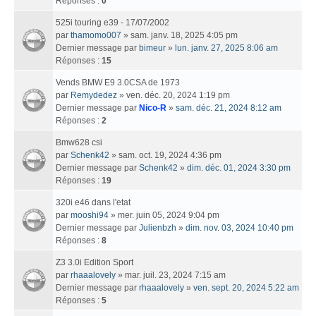
Réponses :
0
525i touring e39 - 17/07/2002
par
thamomo007
» sam. janv. 18, 2025 4:05 pm
Dernier message par
bimeur
»
lun. janv. 27, 2025 8:06 am
Réponses :
15
Vends BMW E9 3.0CSA de 1973
par
Remydedez
» ven. déc. 20, 2024 1:19 pm
Dernier message par
Nico-R
»
sam. déc. 21, 2024 8:12 am
Réponses :
2
Bmw628 csi
par
Schenk42
» sam. oct. 19, 2024 4:36 pm
Dernier message par
Schenk42
»
dim. déc. 01, 2024 3:30 pm
Réponses :
19
320i e46 dans l'etat
par
mooshi94
» mer. juin 05, 2024 9:04 pm
Dernier message par
Julienbzh
»
dim. nov. 03, 2024 10:40 pm
Réponses :
8
Z3 3.0i Edition Sport
par
rhaaalovely
» mar. juil. 23, 2024 7:15 am
Dernier message par
rhaaalovely
»
ven. sept. 20, 2024 5:22 am
Réponses :
5