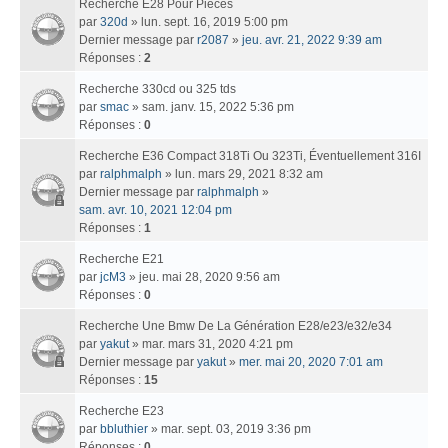
Recherche E28 Pour Pièces
par
320d
» lun. sept. 16, 2019 5:00 pm
Dernier message par
r2087
»
jeu. avr. 21, 2022 9:39 am
Réponses :
2
Recherche 330cd ou 325 tds
par
smac
» sam. janv. 15, 2022 5:36 pm
Réponses :
0
Recherche E36 Compact 318Ti Ou 323Ti, Éventuellement 316I
par
ralphmalph
» lun. mars 29, 2021 8:32 am
Dernier message par
ralphmalph
»
sam. avr. 10, 2021 12:04 pm
Réponses :
1
Recherche E21
par
jcM3
» jeu. mai 28, 2020 9:56 am
Réponses :
0
Recherche Une Bmw De La Génération E28/e23/e32/e34
par
yakut
» mar. mars 31, 2020 4:21 pm
Dernier message par
yakut
»
mer. mai 20, 2020 7:01 am
Réponses :
15
Recherche E23
par
bbluthier
» mar. sept. 03, 2019 3:36 pm
Réponses :
0