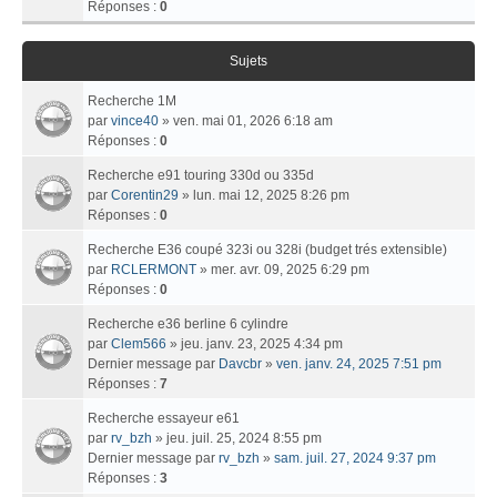
Réponses :
0
Sujets
Recherche 1M
par
vince40
» ven. mai 01, 2026 6:18 am
Réponses :
0
Recherche e91 touring 330d ou 335d
par
Corentin29
» lun. mai 12, 2025 8:26 pm
Réponses :
0
Recherche E36 coupé 323i ou 328i (budget trés extensible)
par
RCLERMONT
» mer. avr. 09, 2025 6:29 pm
Réponses :
0
Recherche e36 berline 6 cylindre
par
Clem566
» jeu. janv. 23, 2025 4:34 pm
Dernier message par
Davcbr
»
ven. janv. 24, 2025 7:51 pm
Réponses :
7
Recherche essayeur e61
par
rv_bzh
» jeu. juil. 25, 2024 8:55 pm
Dernier message par
rv_bzh
»
sam. juil. 27, 2024 9:37 pm
Réponses :
3