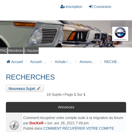
Inscription
Connexion
FAQ
Membres
L’équipe
Accueil
Accueil du forum
Achats / Ventes BMW
Annonces de véhicules BMW
RECHERCHES
RECHERCHES
Nouveau Sujet
18 Sujets • Page
1
Sur
1
Annonces
Comment récupérer votre compte suite à la migration du forum
par
DocKeR
» lun. avr. 26, 2021 7:49 pm
Publié dans
COMMENT RÉCUPÉRER VOTRE COMPTE