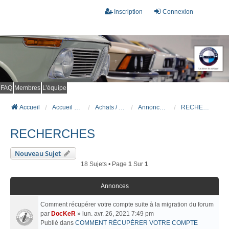
Inscription
Connexion
FAQ
Membres
L’équipe
Accueil
Accueil du forum
Achats / Ventes BMW
Annonces de véhicules BMW
RECHERCHES
RECHERCHES
Nouveau Sujet
18 Sujets • Page
1
Sur
1
Annonces
Comment récupérer votre compte suite à la migration du forum
par
DocKeR
» lun. avr. 26, 2021 7:49 pm
Publié dans
COMMENT RÉCUPÉRER VOTRE COMPTE