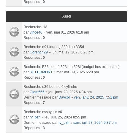
Réponses :
0
Sujets
Recherche 1M
par
vince40
» ven. mai 01, 2026 6:18 am
Réponses :
0
Recherche e91 touring 330d ou 335d
par
Corentin29
» lun. mai 12, 2025 8:26 pm
Réponses :
0
Recherche E36 coupé 323i ou 328i (budget trés extensible)
par
RCLERMONT
» mer. avr. 09, 2025 6:29 pm
Réponses :
0
Recherche e36 berline 6 cylindre
par
Clem566
» jeu. janv. 23, 2025 4:34 pm
Dernier message par
Davcbr
»
ven. janv. 24, 2025 7:51 pm
Réponses :
7
Recherche essayeur e61
par
rv_bzh
» jeu. juil. 25, 2024 8:55 pm
Dernier message par
rv_bzh
»
sam. juil. 27, 2024 9:37 pm
Réponses :
3