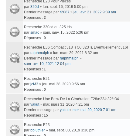
Recherche E28 Pour Pièces
par
320d
» lun. sept. 16, 2019 5:00 pm
Dernier message par
r2087
»
jeu. avr. 21, 2022 9:39 am
Réponses :
2
Recherche 330cd ou 325 tds
par
smac
» sam. janv. 15, 2022 5:36 pm
Réponses :
0
Recherche E36 Compact 318Ti Ou 323Ti, Éventuellement 316I
par
ralphmalph
» lun. mars 29, 2021 8:32 am
Dernier message par
ralphmalph
»
sam. avr. 10, 2021 12:04 pm
Réponses :
1
Recherche E21
par
jcM3
» jeu. mai 28, 2020 9:56 am
Réponses :
0
Recherche Une Bmw De La Génération E28/e23/e32/e34
par
yakut
» mar. mars 31, 2020 4:21 pm
Dernier message par
yakut
»
mer. mai 20, 2020 7:01 am
Réponses :
15
Recherche E23
par
bbluthier
» mar. sept. 03, 2019 3:36 pm
Réponses :
0