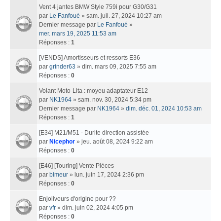
Vent 4 jantes BMW Style 759i pour G30/G31
par
Le Fanfoué
» sam. juil. 27, 2024 10:27 am
Dernier message par
Le Fanfoué
»
mer. mars 19, 2025 11:53 am
Réponses :
1
[VENDS] Amortisseurs et ressorts E36
par
grinder63
» dim. mars 09, 2025 7:55 am
Réponses :
0
Volant Moto-Lita : moyeu adaptateur E12
par
NK1964
» sam. nov. 30, 2024 5:34 pm
Dernier message par
NK1964
»
dim. déc. 01, 2024 10:53 am
Réponses :
1
[E34] M21/M51 - Durite direction assistée
par
Nicephor
» jeu. août 08, 2024 9:22 am
Réponses :
0
[E46] [Touring] Vente Pièces
par
bimeur
» lun. juin 17, 2024 2:36 pm
Réponses :
0
Enjoliveurs d'origine pour ??
par
vfr
» dim. juin 02, 2024 4:05 pm
Réponses :
0