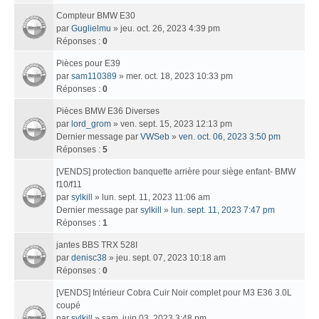
Compteur BMW E30
par
Guglielmu
» jeu. oct. 26, 2023 4:39 pm
Réponses :
0
Pièces pour E39
par
sam110389
» mer. oct. 18, 2023 10:33 pm
Réponses :
0
Pièces BMW E36 Diverses
par
lord_grom
» ven. sept. 15, 2023 12:13 pm
Dernier message par
VWSeb
»
ven. oct. 06, 2023 3:50 pm
Réponses :
5
[VENDS] protection banquette arrière pour siège enfant- BMW
f10/f11
par
sylkill
» lun. sept. 11, 2023 11:06 am
Dernier message par
sylkill
»
lun. sept. 11, 2023 7:47 pm
Réponses :
1
jantes BBS TRX 528I
par
denisc38
» jeu. sept. 07, 2023 10:18 am
Réponses :
0
[VENDS] Intérieur Cobra Cuir Noir complet pour M3 E36 3.0L
coupé
par
sylkill
» sam. juin 03, 2023 3:48 pm