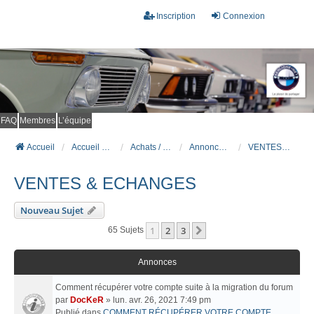
Inscription
Connexion
FAQ
Membres
L’équipe
Accueil
Accueil du forum
Achats / Ventes BMW
Annonces de pièces détachées BMW
VENTES & ECHANGES
VENTES & ECHANGES
Nouveau Sujet
1
2
3
Suivant
65 Sujets
Annonces
Comment récupérer votre compte suite à la migration du forum
par
DocKeR
» lun. avr. 26, 2021 7:49 pm
Publié dans
COMMENT RÉCUPÉRER VOTRE COMPTE