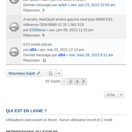
Dernier message par
sylkill
»
ven. juin 23, 2023 10:59 am
Réponses :
3
A vendre, Aile/Quart arrière gauche neuf pour BMW E30,
référence OEM BMW 41 35 1 961 529
par
E30Marsu
» jeu. juin 08, 2023 12:15 pm
Réponses :
0
E23 vends pièces
par
ol54
» jeu. mai 20, 2021 12:13 pm
Dernier message par
ol54
»
mar. mars 28, 2023 9:11 am
Réponses :
11
Nouveau Sujet
1
2
3
Suivant
65 Sujets
Aller
QUI EST EN LIGNE ?
Utilisateurs parcourant ce forum : Aucun utilisateur inscrit et 1 invité
PERMISSIONS DU FORUM