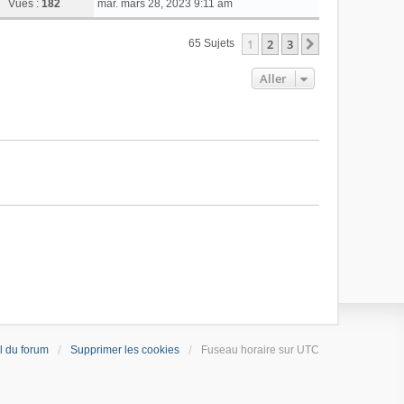
Vues :
182
mar. mars 28, 2023 9:11 am
1
2
3
Suivant
65 Sujets
Aller
l du forum
Supprimer les cookies
Fuseau horaire sur
UTC