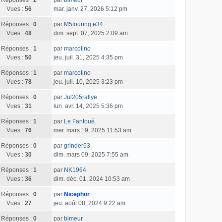
Réponses :
2
par
bimeur
Vues :
56
mar. janv. 27, 2026 5:12 pm
Réponses :
0
par
M5touring e34
Vues :
48
dim. sept. 07, 2025 2:09 am
Réponses :
1
par
marcolino
Vues :
50
jeu. juil. 31, 2025 4:35 pm
Réponses :
1
par
marcolino
Vues :
78
jeu. juil. 10, 2025 3:23 pm
Réponses :
0
par
Jul205rallye
Vues :
31
lun. avr. 14, 2025 5:36 pm
Réponses :
1
par
Le Fanfoué
Vues :
76
mer. mars 19, 2025 11:53 am
Réponses :
0
par
grinder63
Vues :
30
dim. mars 09, 2025 7:55 am
Réponses :
1
par
NK1964
Vues :
36
dim. déc. 01, 2024 10:53 am
Réponses :
0
par
Nicephor
Vues :
27
jeu. août 08, 2024 9:22 am
Réponses :
0
par
bimeur