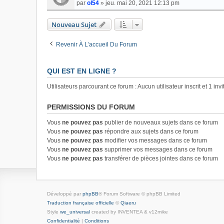
par
ol54
»
jeu. mai 20, 2021 12:13 pm
Nouveau Sujet
Revenir À L’accueil Du Forum
QUI EST EN LIGNE ?
Utilisateurs parcourant ce forum : Aucun utilisateur inscrit et 1 invi
PERMISSIONS DU FORUM
Vous
ne pouvez pas
publier de nouveaux sujets dans ce forum
Vous
ne pouvez pas
répondre aux sujets dans ce forum
Vous
ne pouvez pas
modifier vos messages dans ce forum
Vous
ne pouvez pas
supprimer vos messages dans ce forum
Vous
ne pouvez pas
transférer de pièces jointes dans ce forum
Développé par
phpBB
® Forum Software © phpBB Limited
Traduction française officielle
©
Qiaeru
Style
we_universal
created by INVENTEA & v12mike
Confidentialité
|
Conditions