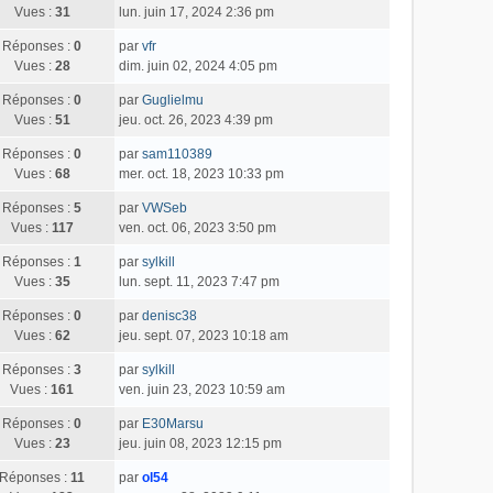
Vues :
31
lun. juin 17, 2024 2:36 pm
Réponses :
0
par
vfr
Vues :
28
dim. juin 02, 2024 4:05 pm
Réponses :
0
par
Guglielmu
Vues :
51
jeu. oct. 26, 2023 4:39 pm
Réponses :
0
par
sam110389
Vues :
68
mer. oct. 18, 2023 10:33 pm
Réponses :
5
par
VWSeb
Vues :
117
ven. oct. 06, 2023 3:50 pm
Réponses :
1
par
sylkill
Vues :
35
lun. sept. 11, 2023 7:47 pm
Réponses :
0
par
denisc38
Vues :
62
jeu. sept. 07, 2023 10:18 am
Réponses :
3
par
sylkill
Vues :
161
ven. juin 23, 2023 10:59 am
Réponses :
0
par
E30Marsu
Vues :
23
jeu. juin 08, 2023 12:15 pm
Réponses :
11
par
ol54