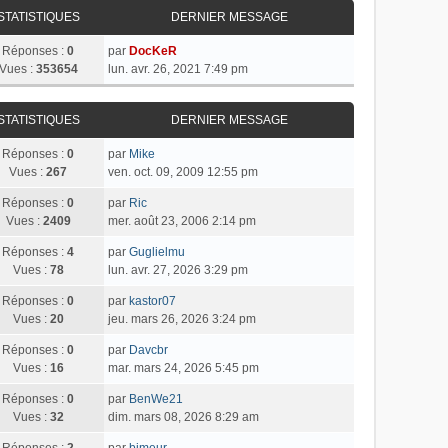
STATISTIQUES
DERNIER MESSAGE
Réponses :
0
par
DocKeR
Vues :
353654
lun. avr. 26, 2021 7:49 pm
STATISTIQUES
DERNIER MESSAGE
Réponses :
0
par
Mike
Vues :
267
ven. oct. 09, 2009 12:55 pm
Réponses :
0
par
Ric
Vues :
2409
mer. août 23, 2006 2:14 pm
Réponses :
4
par
Guglielmu
Vues :
78
lun. avr. 27, 2026 3:29 pm
Réponses :
0
par
kastor07
Vues :
20
jeu. mars 26, 2026 3:24 pm
Réponses :
0
par
Davcbr
Vues :
16
mar. mars 24, 2026 5:45 pm
Réponses :
0
par
BenWe21
Vues :
32
dim. mars 08, 2026 8:29 am