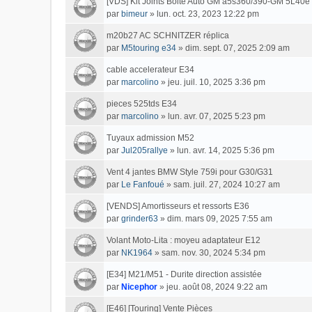
[VDS] Kit Joints Boite Auto GM a5s360/390-GM 5L40e
par
bimeur
»
lun. oct. 23, 2023 12:22 pm
m20b27 AC SCHNITZER réplica
par
M5touring e34
»
dim. sept. 07, 2025 2:09 am
cable accelerateur E34
par
marcolino
»
jeu. juil. 10, 2025 3:36 pm
pieces 525tds E34
par
marcolino
»
lun. avr. 07, 2025 5:23 pm
Tuyaux admission M52
par
Jul205rallye
»
lun. avr. 14, 2025 5:36 pm
Vent 4 jantes BMW Style 759i pour G30/G31
par
Le Fanfoué
»
sam. juil. 27, 2024 10:27 am
[VENDS] Amortisseurs et ressorts E36
par
grinder63
»
dim. mars 09, 2025 7:55 am
Volant Moto-Lita : moyeu adaptateur E12
par
NK1964
»
sam. nov. 30, 2024 5:34 pm
[E34] M21/M51 - Durite direction assistée
par
Nicephor
»
jeu. août 08, 2024 9:22 am
[E46] [Touring] Vente Pièces