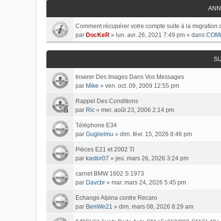
ANN
Comment récupérer votre compte suite à la migration 
par
DocKeR
»
lun. avr. 26, 2021 7:49 pm
» dans
COM
S
Inserer Des Images Dans Vos Messages
par
Mike
»
ven. oct. 09, 2009 12:55 pm
Rappel Des Conditions
par
Ric
»
mer. août 23, 2006 2:14 pm
Téléphone E34
par
Guglielmu
»
dim. févr. 15, 2026 8:46 pm
Pièces E21 et 2002 TI
par
kastor07
»
jeu. mars 26, 2026 3:24 pm
carnet BMW 1602 S 1973
par
Davcbr
»
mar. mars 24, 2026 5:45 pm
Echange Alpina contre Recaro
par
BenWe21
»
dim. mars 08, 2026 8:29 am