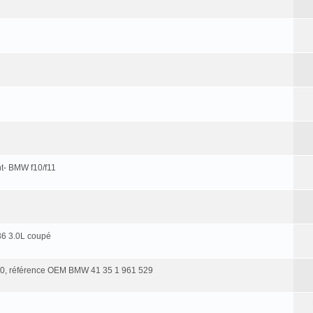
nt- BMW f10/f11
36 3.0L coupé
E30, référence OEM BMW 41 35 1 961 529