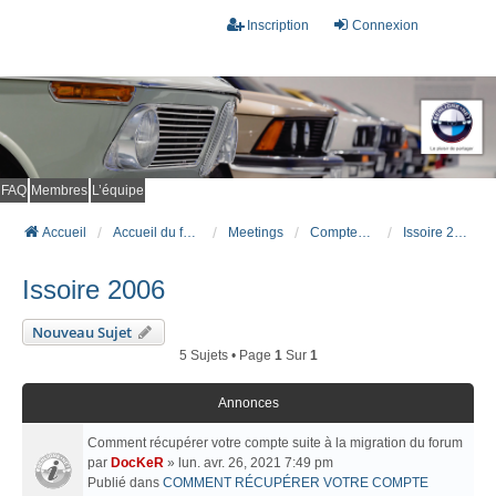
Inscription
Connexion
FAQ
Membres
L’équipe
Accueil
Accueil du forum
Meetings
Comptes rendus de meetings
Issoire 2006
Issoire 2006
Nouveau Sujet
5 Sujets • Page
1
Sur
1
Annonces
Comment récupérer votre compte suite à la migration du forum
par
DocKeR
» lun. avr. 26, 2021 7:49 pm
Publié dans
COMMENT RÉCUPÉRER VOTRE COMPTE