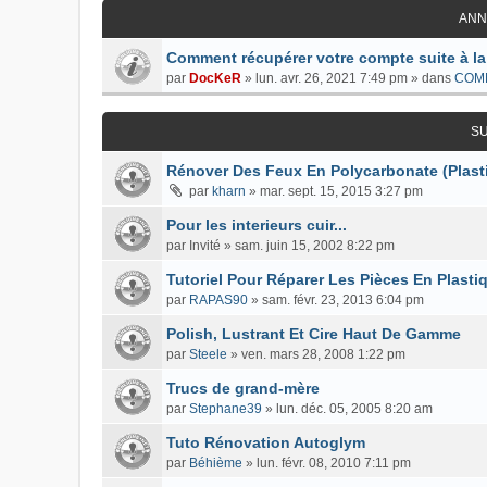
ANN
Comment récupérer votre compte suite à la
par
DocKeR
»
lun. avr. 26, 2021 7:49 pm
» dans
COM
S
Rénover Des Feux En Polycarbonate (Plast
par
kharn
»
mar. sept. 15, 2015 3:27 pm
Pour les interieurs cuir...
par
Invité
»
sam. juin 15, 2002 8:22 pm
Tutoriel Pour Réparer Les Pièces En Plast
par
RAPAS90
»
sam. févr. 23, 2013 6:04 pm
Polish, Lustrant Et Cire Haut De Gamme
par
Steele
»
ven. mars 28, 2008 1:22 pm
Trucs de grand-mère
par
Stephane39
»
lun. déc. 05, 2005 8:20 am
Tuto Rénovation Autoglym
par
Béhième
»
lun. févr. 08, 2010 7:11 pm