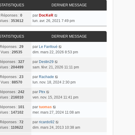
STATISTIQUES
DERNIER MESSAGE
Réponses :
0
par
DocKeR
Vues :
353612
lun. avr. 26, 2021 7:49 pm
STATISTIQUES
DERNIER MESSAGE
Réponses :
29
par
Le Fanfoué
Vues :
29535
dim. mars 22, 2026 8:53 pm
Réponses :
327
par
Destin29
Vues :
204499
sam. févr. 21, 2026 11:11 pm
Réponses :
23
par
Rachade
Vues :
88570
lun. nov. 18, 2024 2:30 pm
Réponses :
242
par
Ptrx
Vues :
216010
ven. nov. 15, 2024 11:41 pm
Réponses :
101
par
tuomas
Vues :
147102
mer. mars 27, 2024 11:08 am
Réponses :
72
par
ricardo92
Vues :
110622
dim. mars 24, 2013 10:38 am