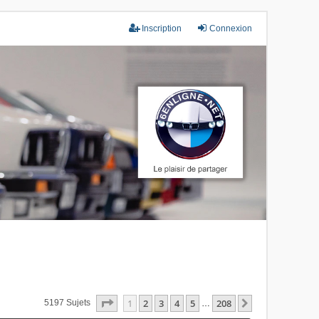
Inscription
Connexion
Page
1
Sur
208
1
2
3
4
5
208
Suivant
5197 Sujets
…