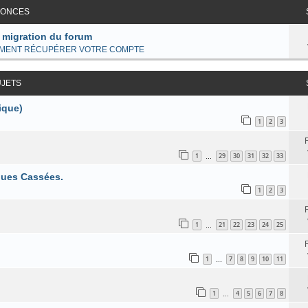
ONCES
 migration du forum
MENT RÉCUPÉRER VOTRE COMPTE
UJETS
ique)
1
2
3
1
29
30
31
32
33
…
iques Cassées.
1
2
3
1
21
22
23
24
25
…
1
7
8
9
10
11
…
1
4
5
6
7
8
…