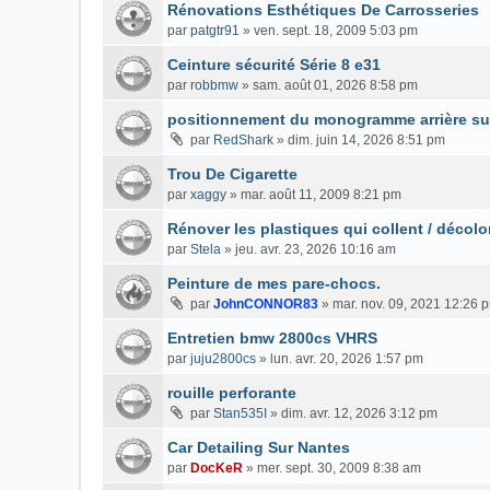
Rénovations Esthétiques De Carrosseries
par
patgtr91
»
ven. sept. 18, 2009 5:03 pm
Ceinture sécurité Série 8 e31
par
robbmw
»
sam. août 01, 2026 8:58 pm
positionnement du monogramme arrière su
par
RedShark
»
dim. juin 14, 2026 8:51 pm
Trou De Cigarette
par
xaggy
»
mar. août 11, 2009 8:21 pm
Rénover les plastiques qui collent / décolo
par
Stela
»
jeu. avr. 23, 2026 10:16 am
Peinture de mes pare-chocs.
par
JohnCONNOR83
»
mar. nov. 09, 2021 12:26 
Entretien bmw 2800cs VHRS
par
juju2800cs
»
lun. avr. 20, 2026 1:57 pm
rouille perforante
par
Stan535I
»
dim. avr. 12, 2026 3:12 pm
Car Detailing Sur Nantes
par
DocKeR
»
mer. sept. 30, 2009 8:38 am