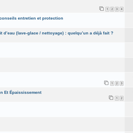
1
2
3
4
onseils entretien et protection
 d’eau (lave-glace / nettoyage) : quelqu’un a déjà fait ?
1
2
3
on Et Épaississement
1
2