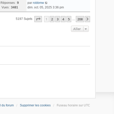
Réponses :
9
par
robbmw
Vues :
3481
dim. oct. 05, 2025 3:36 pm
Page
1
Sur
208
1
2
3
4
5
208
Suivant
5197 Sujets
…
Aller
l du forum
Supprimer les cookies
Fuseau horaire sur
UTC