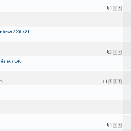
1
2
r bmw 323i e21
1
2
rés sur E46
pm
1
2
3
1
2