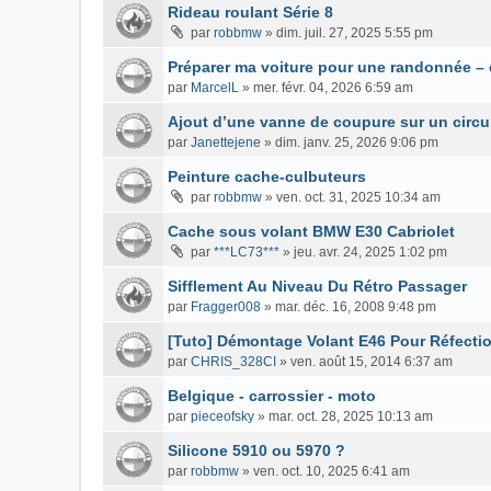
Rideau roulant Série 8
par
robbmw
»
dim. juil. 27, 2025 5:55 pm
Préparer ma voiture pour une randonnée – c
par
MarcelL
»
mer. févr. 04, 2026 6:59 am
Ajout d’une vanne de coupure sur un circuit
par
Janettejene
»
dim. janv. 25, 2026 9:06 pm
Peinture cache-culbuteurs
par
robbmw
»
ven. oct. 31, 2025 10:34 am
Cache sous volant BMW E30 Cabriolet
par
***LC73***
»
jeu. avr. 24, 2025 1:02 pm
Sifflement Au Niveau Du Rétro Passager
par
Fragger008
»
mar. déc. 16, 2008 9:48 pm
[Tuto] Démontage Volant E46 Pour Réfecti
par
CHRIS_328CI
»
ven. août 15, 2014 6:37 am
Belgique - carrossier - moto
par
pieceofsky
»
mar. oct. 28, 2025 10:13 am
Silicone 5910 ou 5970 ?
par
robbmw
»
ven. oct. 10, 2025 6:41 am