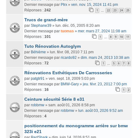
Dernier message par
Ptrx
»
ven. nov. 15, 2024 11:41 pm
Réponses :
242
1
22
23
24
25
…
Trucs de grand-mère
par
Stephane39
» lun. déc. 05, 2005 8:20 am
Dernier message par
tuomas
»
mer. mars 27, 2024 11:08 am
Réponses :
101
1
8
9
10
11
…
Tuto Rénovation Autoglym
par
Béhième
» lun. févr. 08, 2010 7:11 pm
Dernier message par
ricardo92
»
dim. mars 24, 2013 10:38 am
Réponses :
72
1
5
6
7
8
…
Rénovations Esthétiques De Carrosseries
par
patgtr91
» ven. sept. 18, 2009 5:03 pm
Dernier message par
BMW-Gary
»
jeu. févr. 23, 2012 7:00 pm
Réponses :
16
1
2
Ceinture sécurité Série 8 e31
par
robbmw
» sam. août 01, 2026 8:58 pm
Dernier message par
robbmw
»
lun. août 03, 2026 9:52 am
Réponses :
4
positionnement du monogramme arrière sur bmw
323i e21
par
RedShark
» dim. juin 14, 2026 8:51 pm