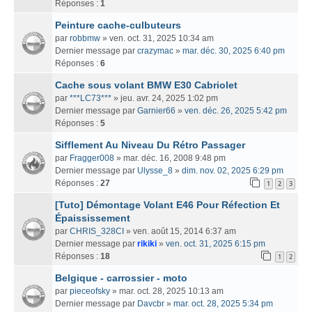
Réponses :
1
Peinture cache-culbuteurs
par
robbmw
» ven. oct. 31, 2025 10:34 am
Dernier message par
crazymac
»
mar. déc. 30, 2025 6:40 pm
Réponses :
6
Cache sous volant BMW E30 Cabriolet
par
***LC73***
» jeu. avr. 24, 2025 1:02 pm
Dernier message par
Garnier66
»
ven. déc. 26, 2025 5:42 pm
Réponses :
5
Sifflement Au Niveau Du Rétro Passager
par
Fragger008
» mar. déc. 16, 2008 9:48 pm
Dernier message par
Ulysse_8
»
dim. nov. 02, 2025 6:29 pm
Réponses :
27
1
2
3
[Tuto] Démontage Volant E46 Pour Réfection Et
Épaississement
par
CHRIS_328CI
» ven. août 15, 2014 6:37 am
Dernier message par
rikiki
»
ven. oct. 31, 2025 6:15 pm
Réponses :
18
1
2
Belgique - carrossier - moto
par
pieceofsky
» mar. oct. 28, 2025 10:13 am
Dernier message par
Davcbr
»
mar. oct. 28, 2025 5:34 pm