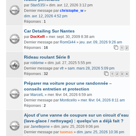
par
Stan535I
» dim. avr. 12, 2026 3:12 pm
Dernier message par
christophe_w
»
dim. avr. 12, 2026 4:52 pm
Réponses :
1
Car Detailing Sur Nantes
par
DocKeR
» mer. sept. 30, 2009 8:38 am
Dernier message par
RomGi44
»
jeu. avr. 09, 2026 9:26 am
Réponses :
16
1
2
Rideau roulant Série 8
par
robbmw
» dim. juil. 27, 2025 5:55 pm
Dernier message par
vfr
»
sam. mars 28, 2026 5:09 pm
Réponses :
32
1
2
3
4
Préparer ma voiture pour une randonnée –
conseils entretien et protection
par
MarcelL
» mer. févr. 04, 2026 6:59 am
Dernier message par
Monticello
»
mer. févr. 04, 2026 8:11 am
Réponses :
2
Ajout d’une vanne de coupure sur un circuit d’eau
(lave-glace / nettoyage) : quelqu’un a déjà fait ?
par
Janettejene
» dim. janv. 25, 2026 9:06 pm
Dernier message par
tuomas
»
dim. janv. 25, 2026 10:36 pm