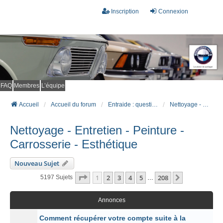
Inscription
Connexion
FAQ
Membres
L’équipe
Accueil
Accueil du forum
Entraide : questions techniques
Nettoyage - Entretien - Peinture - Carrosserie - Esthétique
Nettoyage - Entretien - Peinture -
Carrosserie - Esthétique
Nouveau Sujet
Page
1
Sur
208
1
2
3
4
5
208
Suivant
5197 Sujets
…
Annonces
Comment récupérer votre compte suite à la