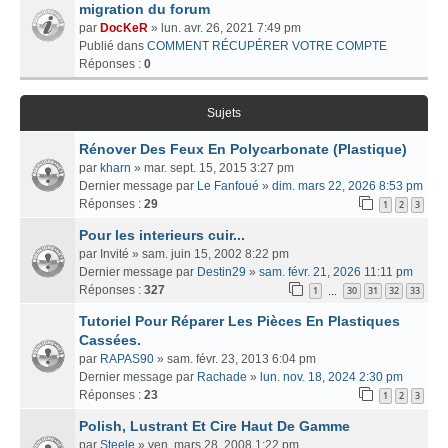
migration du forum
par
DocKeR
» lun. avr. 26, 2021 7:49 pm
Publié dans
COMMENT RÉCUPÉRER VOTRE COMPTE
Réponses :
0
Sujets
Rénover Des Feux En Polycarbonate (Plastique)
par
kharn
» mar. sept. 15, 2015 3:27 pm
Dernier message par
Le Fanfoué
»
dim. mars 22, 2026 8:53 pm
Réponses :
29
1
2
3
Pour les interieurs cuir...
par
Invité
» sam. juin 15, 2002 8:22 pm
Dernier message par
Destin29
»
sam. févr. 21, 2026 11:11 pm
Réponses :
327
1
30
31
32
33
…
Tutoriel Pour Réparer Les Pièces En Plastiques
Cassées.
par
RAPAS90
» sam. févr. 23, 2013 6:04 pm
Dernier message par
Rachade
»
lun. nov. 18, 2024 2:30 pm
Réponses :
23
1
2
3
Polish, Lustrant Et Cire Haut De Gamme
par
Steele
» ven. mars 28, 2008 1:22 pm