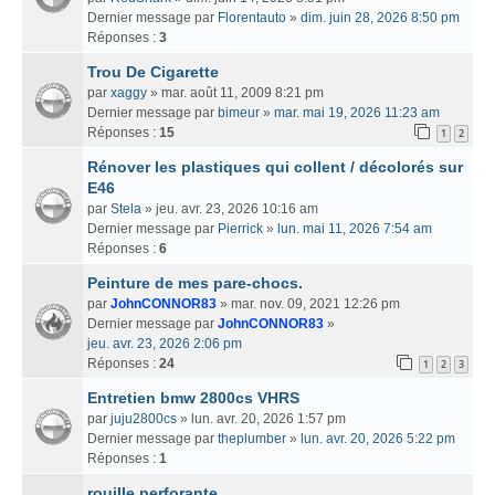
Dernier message par
Florentauto
»
dim. juin 28, 2026 8:50 pm
Réponses :
3
Trou De Cigarette
par
xaggy
» mar. août 11, 2009 8:21 pm
Dernier message par
bimeur
»
mar. mai 19, 2026 11:23 am
Réponses :
15
1
2
Rénover les plastiques qui collent / décolorés sur
E46
par
Stela
» jeu. avr. 23, 2026 10:16 am
Dernier message par
Pierrick
»
lun. mai 11, 2026 7:54 am
Réponses :
6
Peinture de mes pare-chocs.
par
JohnCONNOR83
» mar. nov. 09, 2021 12:26 pm
Dernier message par
JohnCONNOR83
»
jeu. avr. 23, 2026 2:06 pm
Réponses :
24
1
2
3
Entretien bmw 2800cs VHRS
par
juju2800cs
» lun. avr. 20, 2026 1:57 pm
Dernier message par
theplumber
»
lun. avr. 20, 2026 5:22 pm
Réponses :
1
rouille perforante