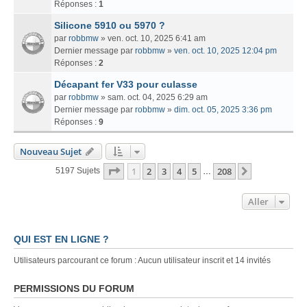
Réponses :
1
Silicone 5910 ou 5970 ?
par
robbmw
» ven. oct. 10, 2025 6:41 am
Dernier message par
robbmw
»
ven. oct. 10, 2025 12:04 pm
Réponses :
2
Décapant fer V33 pour culasse
par
robbmw
» sam. oct. 04, 2025 6:29 am
Dernier message par
robbmw
»
dim. oct. 05, 2025 3:36 pm
Réponses :
9
Nouveau Sujet
Page
1
Sur
208
1
2
3
4
5
208
Suivant
5197 Sujets
…
Aller
QUI EST EN LIGNE ?
Utilisateurs parcourant ce forum : Aucun utilisateur inscrit et 14 invités
PERMISSIONS DU FORUM