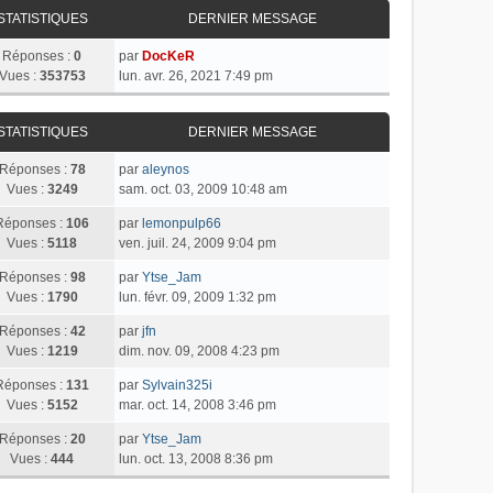
STATISTIQUES
DERNIER MESSAGE
Réponses :
0
par
DocKeR
Vues :
353753
lun. avr. 26, 2021 7:49 pm
STATISTIQUES
DERNIER MESSAGE
Réponses :
78
par
aleynos
Vues :
3249
sam. oct. 03, 2009 10:48 am
Réponses :
106
par
lemonpulp66
Vues :
5118
ven. juil. 24, 2009 9:04 pm
Réponses :
98
par
Ytse_Jam
Vues :
1790
lun. févr. 09, 2009 1:32 pm
Réponses :
42
par
jfn
Vues :
1219
dim. nov. 09, 2008 4:23 pm
Réponses :
131
par
Sylvain325i
Vues :
5152
mar. oct. 14, 2008 3:46 pm
Réponses :
20
par
Ytse_Jam
Vues :
444
lun. oct. 13, 2008 8:36 pm