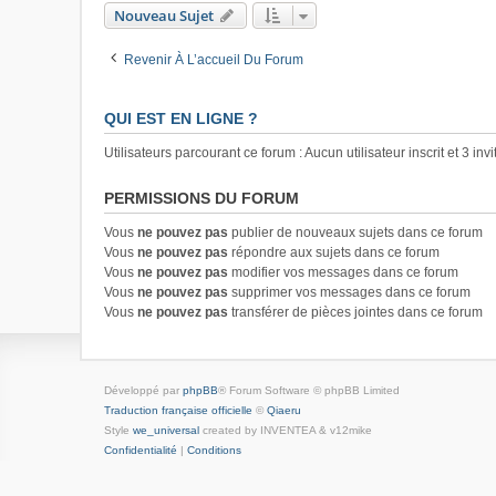
Nouveau Sujet
Revenir À L’accueil Du Forum
QUI EST EN LIGNE ?
Utilisateurs parcourant ce forum : Aucun utilisateur inscrit et 3 invi
PERMISSIONS DU FORUM
Vous
ne pouvez pas
publier de nouveaux sujets dans ce forum
Vous
ne pouvez pas
répondre aux sujets dans ce forum
Vous
ne pouvez pas
modifier vos messages dans ce forum
Vous
ne pouvez pas
supprimer vos messages dans ce forum
Vous
ne pouvez pas
transférer de pièces jointes dans ce forum
Développé par
phpBB
® Forum Software © phpBB Limited
Traduction française officielle
©
Qiaeru
Style
we_universal
created by INVENTEA & v12mike
Confidentialité
|
Conditions