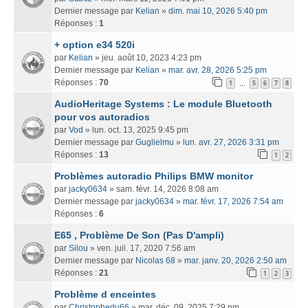
Dernier message par
Kelian
»
dim. mai 10, 2026 5:40 pm
Réponses :
1
+ option e34 520i
par
Kelian
» jeu. août 10, 2023 4:23 pm
Dernier message par
Kelian
»
mar. avr. 28, 2026 5:25 pm
Réponses :
70
1
5
6
7
8
…
AudioHeritage Systems : Le module Bluetooth
pour vos autoradios
par
Vod
» lun. oct. 13, 2025 9:45 pm
Dernier message par
Guglielmu
»
lun. avr. 27, 2026 3:31 pm
Réponses :
13
1
2
Problèmes autoradio Philips BMW monitor
par
jacky0634
» sam. févr. 14, 2026 8:08 am
Dernier message par
jacky0634
»
mar. févr. 17, 2026 7:54 am
Réponses :
6
E65 , Problème De Son (Pas D'ampli)
par
Silou
» ven. juil. 17, 2020 7:56 am
Dernier message par
Nicolas 68
»
mar. janv. 20, 2026 2:50 am
Réponses :
21
1
2
3
Problème d enceintes
par
Christophedu66
» mar. déc. 09, 2025 7:29 pm