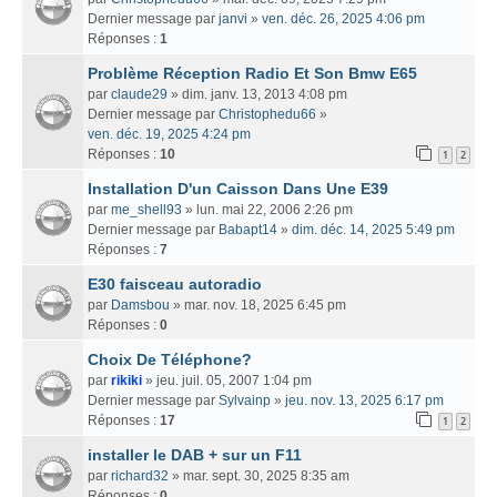
Dernier message par
janvi
»
ven. déc. 26, 2025 4:06 pm
Réponses :
1
Problème Réception Radio Et Son Bmw E65
par
claude29
» dim. janv. 13, 2013 4:08 pm
Dernier message par
Christophedu66
»
ven. déc. 19, 2025 4:24 pm
Réponses :
10
1
2
Installation D'un Caisson Dans Une E39
par
me_shell93
» lun. mai 22, 2006 2:26 pm
Dernier message par
Babapt14
»
dim. déc. 14, 2025 5:49 pm
Réponses :
7
E30 faisceau autoradio
par
Damsbou
» mar. nov. 18, 2025 6:45 pm
Réponses :
0
Choix De Téléphone?
par
rikiki
» jeu. juil. 05, 2007 1:04 pm
Dernier message par
Sylvainp
»
jeu. nov. 13, 2025 6:17 pm
Réponses :
17
1
2
installer le DAB + sur un F11
par
richard32
» mar. sept. 30, 2025 8:35 am
Réponses :
0