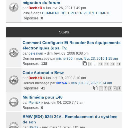
migration du forum
par
DocKeR
» lun. avr. 26, 2021 7:49 pm
Publié dans
COMMENT RÉCUPÉRER VOTRE COMPTE
Réponses :
0
Sujets
Comment Configurer Et Recoder Ses équipements
électroniques (gps, Tv,
par
peleakan
» dim. févr. 03, 2008 9:08 pm
Dernier message par
michel350
»
mar. févr. 23, 2016 1:15 am
Réponses :
138
1
11
12
13
14
…
Code Autoradio Bmw
par
DocKeR
» lun. oct. 19, 2009 8:10 am
Dernier message par
Nico-R
»
ven. juil. 17, 2026 6:14 am
Réponses :
41
1
2
3
4
5
Multimédia pour E46
par
Pierrick
» jeu. juin 04, 2026 7:49 am
Réponses :
0
BMW (E34) 525i 24V : Remplacement du système
de son
par
Startiz
» mer. mars 11, 2026 7:01 pm