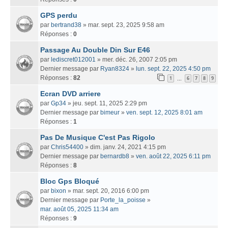
GPS perdu
par
bertrand38
» mar. sept. 23, 2025 9:58 am
Réponses :
0
Passage Au Double Din Sur E46
par
lediscret012001
» mer. déc. 26, 2007 2:05 pm
Dernier message par
Ryan8324
»
lun. sept. 22, 2025 4:50 pm
Réponses :
82
1
6
7
8
9
…
Ecran DVD arriere
par
Gp34
» jeu. sept. 11, 2025 2:29 pm
Dernier message par
bimeur
»
ven. sept. 12, 2025 8:01 am
Réponses :
1
Pas De Musique C'est Pas Rigolo
par
Chris54400
» dim. janv. 24, 2021 4:15 pm
Dernier message par
bernardb8
»
ven. août 22, 2025 6:11 pm
Réponses :
8
Bloc Gps Bloqué
par
bixon
» mar. sept. 20, 2016 6:00 pm
Dernier message par
Porte_la_poisse
»
mar. août 05, 2025 11:34 am
Réponses :
9