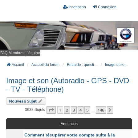
Inscription
Connexion
FAQ
Membres
L’équipe
Accueil
Accueil du forum
Entraide : questions techniques
Image et son (Autoradio - GPS - DVD - TV - Téléphone)
Image et son (Autoradio - GPS - DVD
- TV - Téléphone)
Nouveau Sujet
Page
1
Sur
146
1
2
3
4
5
146
Suivant
3633 Sujets
…
Annonces
Comment récupérer votre compte suite à la