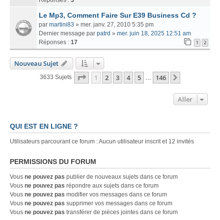
Le Mp3, Comment Faire Sur E39 Business Cd ?
par
martini83
» mer. janv. 27, 2010 5:35 pm
Dernier message par
patrd
»
mer. juin 18, 2025 12:51 am
Réponses :
17
1
2
Nouveau Sujet
Page
1
Sur
146
1
2
3
4
5
146
Suivant
3633 Sujets
…
Aller
QUI EST EN LIGNE ?
Utilisateurs parcourant ce forum : Aucun utilisateur inscrit et 12 invités
PERMISSIONS DU FORUM
Vous
ne pouvez pas
publier de nouveaux sujets dans ce forum
Vous
ne pouvez pas
répondre aux sujets dans ce forum
Vous
ne pouvez pas
modifier vos messages dans ce forum
Vous
ne pouvez pas
supprimer vos messages dans ce forum
Vous
ne pouvez pas
transférer de pièces jointes dans ce forum