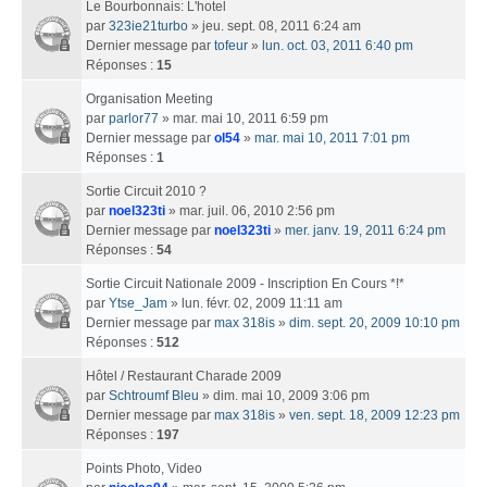
Le Bourbonnais: L'hotel
par
323ie21turbo
» jeu. sept. 08, 2011 6:24 am
Dernier message par
tofeur
»
lun. oct. 03, 2011 6:40 pm
Réponses :
15
Organisation Meeting
par
parlor77
» mar. mai 10, 2011 6:59 pm
Dernier message par
ol54
»
mar. mai 10, 2011 7:01 pm
Réponses :
1
Sortie Circuit 2010 ?
par
noel323ti
» mar. juil. 06, 2010 2:56 pm
Dernier message par
noel323ti
»
mer. janv. 19, 2011 6:24 pm
Réponses :
54
Sortie Circuit Nationale 2009 - Inscription En Cours *!*
par
Ytse_Jam
» lun. févr. 02, 2009 11:11 am
Dernier message par
max 318is
»
dim. sept. 20, 2009 10:10 pm
Réponses :
512
Hôtel / Restaurant Charade 2009
par
Schtroumf Bleu
» dim. mai 10, 2009 3:06 pm
Dernier message par
max 318is
»
ven. sept. 18, 2009 12:23 pm
Réponses :
197
Points Photo, Video