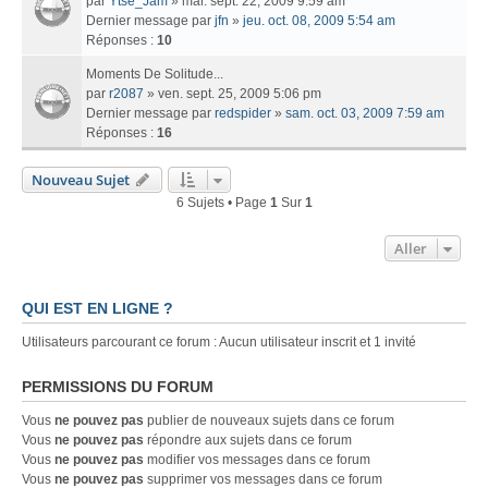
par
Ytse_Jam
» mar. sept. 22, 2009 9:59 am
Dernier message par
jfn
»
jeu. oct. 08, 2009 5:54 am
Réponses :
10
Moments De Solitude...
par
r2087
» ven. sept. 25, 2009 5:06 pm
Dernier message par
redspider
»
sam. oct. 03, 2009 7:59 am
Réponses :
16
Nouveau Sujet
6 Sujets • Page
1
Sur
1
Aller
QUI EST EN LIGNE ?
Utilisateurs parcourant ce forum : Aucun utilisateur inscrit et 1 invité
PERMISSIONS DU FORUM
Vous
ne pouvez pas
publier de nouveaux sujets dans ce forum
Vous
ne pouvez pas
répondre aux sujets dans ce forum
Vous
ne pouvez pas
modifier vos messages dans ce forum
Vous
ne pouvez pas
supprimer vos messages dans ce forum