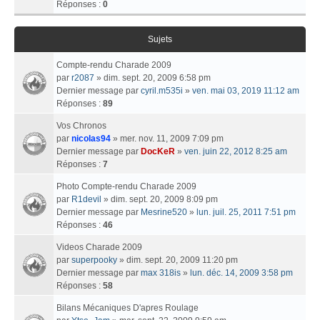
Réponses :
0
Sujets
Compte-rendu Charade 2009
par
r2087
» dim. sept. 20, 2009 6:58 pm
Dernier message par
cyril.m535i
»
ven. mai 03, 2019 11:12 am
Réponses :
89
Vos Chronos
par
nicolas94
» mer. nov. 11, 2009 7:09 pm
Dernier message par
DocKeR
»
ven. juin 22, 2012 8:25 am
Réponses :
7
Photo Compte-rendu Charade 2009
par
R1devil
» dim. sept. 20, 2009 8:09 pm
Dernier message par
Mesrine520
»
lun. juil. 25, 2011 7:51 pm
Réponses :
46
Videos Charade 2009
par
superpooky
» dim. sept. 20, 2009 11:20 pm
Dernier message par
max 318is
»
lun. déc. 14, 2009 3:58 pm
Réponses :
58
Bilans Mécaniques D'apres Roulage