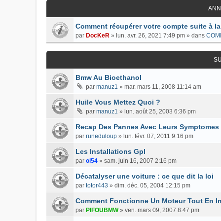
ANN
Comment récupérer votre compte suite à la
par
DocKeR
»
lun. avr. 26, 2021 7:49 pm
» dans
COM
S
Bmw Au Bioethanol
par
manuz1
»
mar. mars 11, 2008 11:14 am
Huile Vous Mettez Quoi ?
par
manuz1
»
lun. août 25, 2003 6:36 pm
Recap Des Pannes Avec Leurs Symptomes
par
runeduloup
»
lun. févr. 07, 2011 9:16 pm
Les Installations Gpl
par
ol54
»
sam. juin 16, 2007 2:16 pm
Décatalyser une voiture : ce que dit la loi
par
totor443
»
dim. déc. 05, 2004 12:15 pm
Comment Fonctionne Un Moteur Tout En I
par
PIFOUBMW
»
ven. mars 09, 2007 8:47 pm