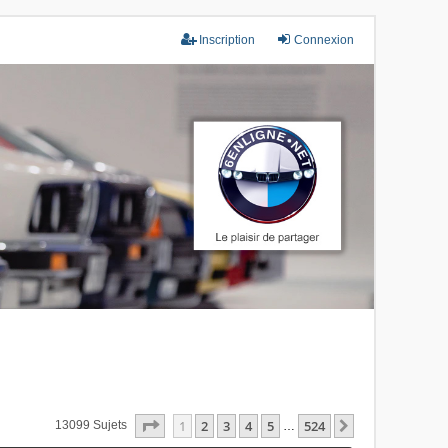
Inscription
Connexion
Page
1
Sur
524
1
2
3
4
5
524
Suivant
13099 Sujets
…