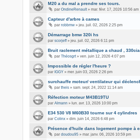
M20 a du mal a prendre ses tours.
par
OndineRenault
»
mar. févr. 17, 2026 10:56 am
Capteur d'arbre à cames
par
robbmw
»
jeu. juil. 02, 2026 2:25 pm
Démarrage bmw 320i hs
par
scorjeff
»
jeu. juil. 02, 2026 6:11 pm
Bruit raclement métallique a chaud , 330cia
par
Théosgrt
»
ven. juin 12, 2026 4:07 pm
Impossible de régler l'heure ?
par
IGGY
»
mer. juin 03, 2026 2:26 pm
surchauffe moteur/ ventilateur qui déclenc
par
theis
»
sam. sept. 24, 2022 11:14 am
Réfection moteur M43B19TU
par
Almann
»
lun. avr. 13, 2026 10:00 pm
E34 530 V8 M60B30 tourne sur 4 cylindres
par
Colinx
»
dim. juin 14, 2026 6:48 pm
Présence d'huile dans logement pompe à 
par
doudou95
»
mar. janv. 06, 2026 10:59 pm