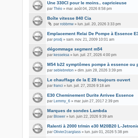
Une 330CI pour le moins.. capricieuse
par
Théo
»
mar. août 04, 2026 8:58 pm
Boîte vitesse 840 Cia
par
robbmw
»
lun. juil. 20, 2026 3:33 pm
Emplacement Relai De Pompe à Essence E
par
prodj
»
sam. nov. 21, 2009 10:01 am
dégommage segment m54
par
kesseksa
»
lun. juil. 27, 2026 4:00 pm
M54 b22 symptômes pompe à essence ou 
par
seblebreton
»
dim. juin 28, 2026 3:39 pm
Le chauffage de la E 28 toujours ouvert
par
franci
»
lun. juil. 27, 2026 9:18 am
E30 Cheminement Durite Arrivee Essence
par
Lemmy_6
»
mar. juin 27, 2017 2:39 pm
Marques de sondes Lambda
par
Blower
»
lun. juin 22, 2026 9:39 am
Ralenti à 2000 tr/min e30 M20B20 L-Jetroni
par
Olivier2carglass
»
lun. juin 01, 2026 5:38 pm