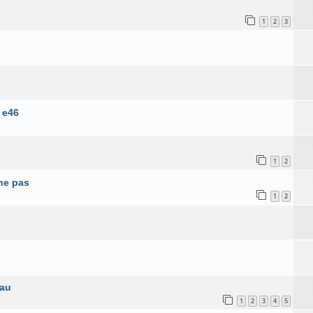
1
2
3
 e46
1
2
he pas
1
2
eau
1
2
3
4
5