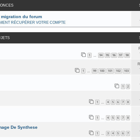
ONCES
 migration du forum
MENT RÉCUPÉRER VOTRE COMPTE
UJETS
1
94
95
96
97
98
…
R
1
99
100
101
102
103
…
1
2
1
4
5
6
7
8
…
1
4
5
6
7
8
…
mage De Synthese
1
3
4
5
6
7
…