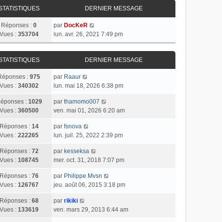
STATISTIQUES
DERNIER MESSAGE
Réponses :
0
par
DocKeR
Vues :
353704
lun. avr. 26, 2021 7:49 pm
STATISTIQUES
DERNIER MESSAGE
Réponses :
975
par
Raaur
Vues :
340302
lun. mai 18, 2026 6:38 pm
éponses :
1029
par
thamomo007
Vues :
360500
ven. mai 01, 2026 6:20 am
Réponses :
14
par
fsnova
Vues :
222265
lun. juil. 25, 2022 2:39 pm
Réponses :
72
par
kesseksa
Vues :
108745
mer. oct. 31, 2018 7:07 pm
Réponses :
76
par
Philippe Mvsn
Vues :
126767
jeu. août 06, 2015 3:18 pm
Réponses :
68
par
rikiki
Vues :
133619
ven. mars 29, 2013 6:44 am