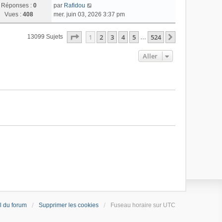
Réponses :
0
par
Rafidou
Vues :
408
mer. juin 03, 2026 3:37 pm
Page
1
Sur
524
1
2
3
4
5
524
Suivant
13099 Sujets
…
Aller
l du forum
Supprimer les cookies
Fuseau horaire sur
UTC