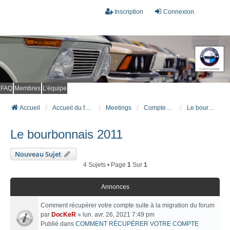
Inscription
Connexion
FAQ
Membres
L’équipe
Accueil
Accueil du forum
Meetings
Comptes rendus de meetings
Le bourbonnais 2011
Le bourbonnais 2011
Nouveau Sujet
4 Sujets • Page
1
Sur
1
Annonces
Comment récupérer votre compte suite à la migration du forum
par
DocKeR
» lun. avr. 26, 2021 7:49 pm
Publié dans
COMMENT RÉCUPÉRER VOTRE COMPTE