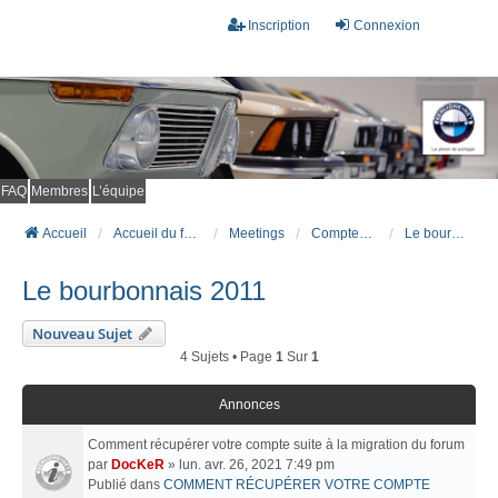
Inscription
Connexion
FAQ
Membres
L’équipe
Accueil
Accueil du forum
Meetings
Comptes rendus de meetings
Le bourbonnais 2011
Le bourbonnais 2011
Nouveau Sujet
4 Sujets • Page
1
Sur
1
Annonces
Comment récupérer votre compte suite à la migration du forum
par
DocKeR
» lun. avr. 26, 2021 7:49 pm
Publié dans
COMMENT RÉCUPÉRER VOTRE COMPTE