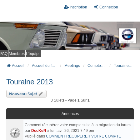
Inscription
Connexion
FAQ
Membres
L’équipe
Accueil
Accueil du forum
Meetings
Comptes rendus de meetings
Touraine 2013
Touraine 2013
Nouveau Sujet
3 Sujets • Page
1
Sur
1
Annonces
Comment récupérer votre compte suite à la migration du forum
par
DocKeR
» lun. avr. 26, 2021 7:49 pm
Publié dans
COMMENT RÉCUPÉRER VOTRE COMPTE