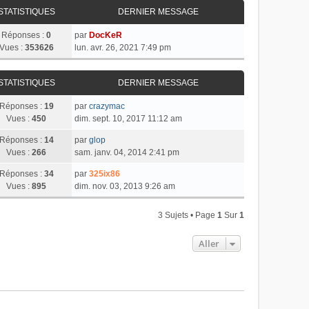
STATISTIQUES
DERNIER MESSAGE
Réponses :
0
par
DocKeR
Vues :
353626
lun. avr. 26, 2021 7:49 pm
STATISTIQUES
DERNIER MESSAGE
Réponses :
19
par
crazymac
Vues :
450
dim. sept. 10, 2017 11:12 am
Réponses :
14
par
glop
Vues :
266
sam. janv. 04, 2014 2:41 pm
Réponses :
34
par
325ix86
Vues :
895
dim. nov. 03, 2013 9:26 am
3 Sujets • Page
1
Sur
1
Aller