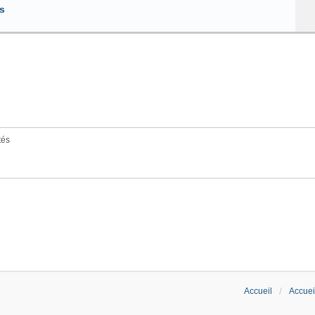
s
tés
Accueil
Accuei