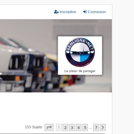
Inscription
Connexion
Page
1
Sur
7
1
2
3
4
5
7
Suivant
153 Sujets
…