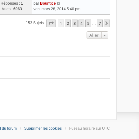
Réponses :
1
par
Bountice
Vues :
6063
ven. mars 28, 2014 5:40 pm
Page
1
Sur
7
1
2
3
4
5
7
Suivant
153 Sujets
…
Aller
l du forum
Supprimer les cookies
Fuseau horaire sur
UTC