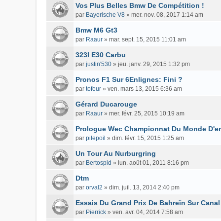
Vos Plus Belles Bmw De Compétition !
par
Bayerische V8
»
mer. nov. 08, 2017 1:14 am
Bmw M6 Gt3
par
Raaur
»
mar. sept. 15, 2015 11:01 am
323I E30 Carbu
par
justin'530
»
jeu. janv. 29, 2015 1:32 pm
Pronos F1 Sur 6Enlignes: Fini ?
par
tofeur
»
ven. mars 13, 2015 6:36 am
Gérard Ducarouge
par
Raaur
»
mer. févr. 25, 2015 10:19 am
Prologue Wec Championnat Du Monde D'end
par
pilepoil
»
dim. févr. 15, 2015 1:25 am
Un Tour Au Nurburgring
par
Bertospid
»
lun. août 01, 2011 8:16 pm
Dtm
par
orval2
»
dim. juil. 13, 2014 2:40 pm
Essais Du Grand Prix De Bahreïn Sur Canal
par
Pierrick
»
ven. avr. 04, 2014 7:58 am