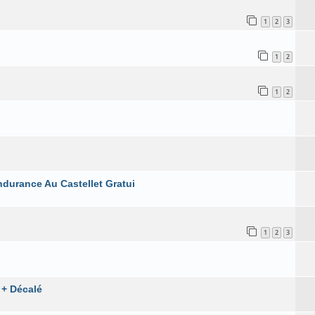
1
2
3
1
2
1
2
urance Au Castellet Gratui
1
2
3
 + Décalé