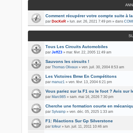
ANN
Comment récupérer votre compte suite à la
par
DocKeR
»
lun. avr. 26, 2021 7:49 pm
» dans
COM
S
Tous Les Circuits Automobiles
par
JeffZ3
»
mar. févr. 22, 2005 11:49 am
Sauvons les circuits !
par
Thomas Olivaux
»
ven. juil. 30, 2004 8:53 am
Les Victoires Bmw En Compétitons
par
manuz1
»
ven. févr. 13, 2004 6:21 pm
Vous pariez sur la F1 ou le foot ? Avis sur
par
Marc985
»
sam. mai 16, 2026 7:30 pm
Cherche une formation courte en mécaniqu
par
Sylvainp
»
ven. déc. 05, 2025 1:33 am
F1: Réactions Sur Gp Silverstone
par
tofeur
»
lun. juil. 11, 2011 10:46 am