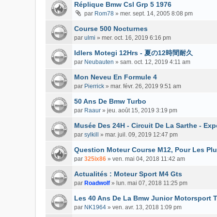
Réplique Bmw Csl Grp 5 1976
par
Rom78
»
mer. sept. 14, 2005 8:08 pm
Course 500 Nocturnes
par
ulmi
»
mer. oct. 16, 2019 6:16 pm
Idlers Motegi 12Hrs - 夏の12時間耐久
par
Neubauten
»
sam. oct. 12, 2019 4:11 am
Mon Neveu En Formule 4
par
Pierrick
»
mar. févr. 26, 2019 9:51 am
50 Ans De Bmw Turbo
par
Raaur
»
jeu. août 15, 2019 3:19 pm
Musée Des 24H - Circuit De La Sarthe - Ex
par
sylkill
»
mar. juil. 09, 2019 12:47 pm
Question Moteur Course M12, Pour Les Plus
par
325ix86
»
ven. mai 04, 2018 11:42 am
Actualités : Moteur Sport M4 Gts
par
Roadwolf
»
lun. mai 07, 2018 11:25 pm
Les 40 Ans De La Bmw Junior Motorsport 
par
NK1964
»
ven. avr. 13, 2018 1:09 pm