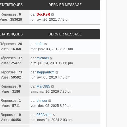
STATISTIQUES
DERNIER MESSAGE
Réponses :
0
par
DocKeR
Vues :
353629
lun. avr. 26, 2021 7:49 pm
STATISTIQUES
DERNIER MESSAGE
Réponses :
20
par
rafal
Vues :
16368
mar. janv. 03, 2012 8:31 am
Réponses :
37
par
michael
Vues :
25477
dim. juil. 24, 2011 12:08 pm
Réponses :
73
par
steppaulkm
Vues :
59592
lun. avr. 05, 2010 4:45 pm
Réponses :
0
par
Marc985
Vues :
3186
sam. mai 16, 2026 7:30 pm
Réponses :
1
par
bimeur
Vues :
5711
ven. déc. 05, 2025 8:59 am
Réponses :
9
par
059Antho
Vues :
46456
lun. mars 04, 2024 2:03 pm