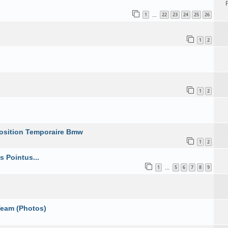
1
22
23
24
25
26
…
1
2
1
2
position Temporaire Bmw
1
2
 Pointus...
1
5
6
7
8
9
…
Team (Photos)