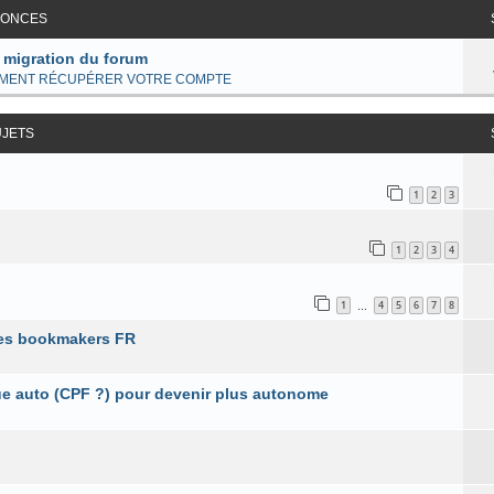
ONCES
 migration du forum
MENT RÉCUPÉRER VOTRE COMPTE
UJETS
1
2
3
1
2
3
4
1
4
5
6
7
8
…
 les bookmakers FR
e auto (CPF ?) pour devenir plus autonome