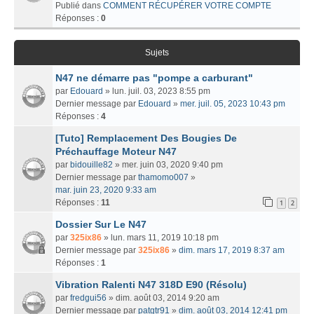
Publié dans
COMMENT RÉCUPÉRER VOTRE COMPTE
Réponses :
0
Sujets
N47 ne démarre pas "pompe a carburant"
par
Edouard
» lun. juil. 03, 2023 8:55 pm
Dernier message par
Edouard
»
mer. juil. 05, 2023 10:43 pm
Réponses :
4
[Tuto] Remplacement Des Bougies De
Préchauffage Moteur N47
par
bidouille82
» mer. juin 03, 2020 9:40 pm
Dernier message par
thamomo007
»
mar. juin 23, 2020 9:33 am
Réponses :
11
1
2
Dossier Sur Le N47
par
325ix86
» lun. mars 11, 2019 10:18 pm
Dernier message par
325ix86
»
dim. mars 17, 2019 8:37 am
Réponses :
1
Vibration Ralenti N47 318D E90 (Résolu)
par
fredgui56
» dim. août 03, 2014 9:20 am
Dernier message par
patgtr91
»
dim. août 03, 2014 12:41 pm