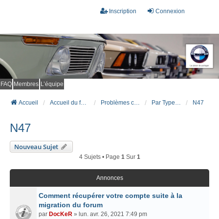
Inscription
Connexion
FAQ
Membres
L’équipe
Accueil
Accueil du forum
Problèmes connus et résolus (FAQ)
Par Type Moteur (DIESEL)
N47
N47
Nouveau Sujet
4 Sujets • Page
1
Sur
1
Annonces
Comment récupérer votre compte suite à la
migration du forum
par
DocKeR
» lun. avr. 26, 2021 7:49 pm