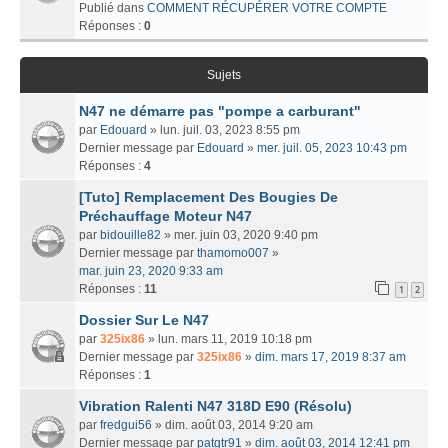
Publié dans
COMMENT RÉCUPÉRER VOTRE COMPTE
Réponses :
0
Sujets
N47 ne démarre pas "pompe a carburant"
par
Edouard
» lun. juil. 03, 2023 8:55 pm
Dernier message par
Edouard
»
mer. juil. 05, 2023 10:43 pm
Réponses :
4
[Tuto] Remplacement Des Bougies De
Préchauffage Moteur N47
par
bidouille82
» mer. juin 03, 2020 9:40 pm
Dernier message par
thamomo007
»
mar. juin 23, 2020 9:33 am
Réponses :
11
1
2
Dossier Sur Le N47
par
325ix86
» lun. mars 11, 2019 10:18 pm
Dernier message par
325ix86
»
dim. mars 17, 2019 8:37 am
Réponses :
1
Vibration Ralenti N47 318D E90 (Résolu)
par
fredgui56
» dim. août 03, 2014 9:20 am
Dernier message par
patgtr91
»
dim. août 03, 2014 12:41 pm