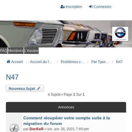
Inscription
Connexion
FAQ
Membres
L’équipe
Accueil
Accueil du forum
Problèmes connus et résolus (FAQ)
Par Type Moteur (DIESEL)
N47
N47
Nouveau Sujet
4 Sujets • Page
1
Sur
1
Annonces
Comment récupérer votre compte suite à la
migration du forum
par
DocKeR
» lun. avr. 26, 2021 7:49 pm