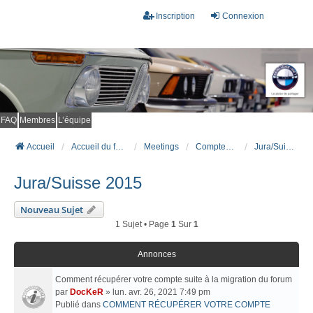
Inscription
Connexion
FAQ
Membres
L’équipe
Accueil
Accueil du forum
Meetings
Comptes rendus de meetings
Jura/Suisse 2015
Jura/Suisse 2015
Nouveau Sujet
1 Sujet • Page
1
Sur
1
Annonces
Comment récupérer votre compte suite à la migration du forum
par
DocKeR
» lun. avr. 26, 2021 7:49 pm
Publié dans
COMMENT RÉCUPÉRER VOTRE COMPTE