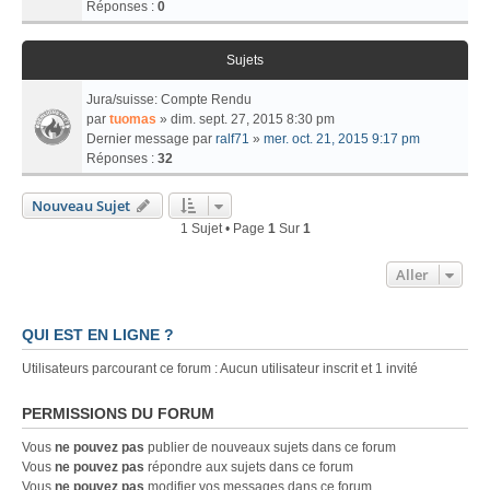
Réponses :
0
Sujets
Jura/suisse: Compte Rendu
par
tuomas
» dim. sept. 27, 2015 8:30 pm
Dernier message par
ralf71
»
mer. oct. 21, 2015 9:17 pm
Réponses :
32
Nouveau Sujet
1 Sujet • Page
1
Sur
1
Aller
QUI EST EN LIGNE ?
Utilisateurs parcourant ce forum : Aucun utilisateur inscrit et 1 invité
PERMISSIONS DU FORUM
Vous
ne pouvez pas
publier de nouveaux sujets dans ce forum
Vous
ne pouvez pas
répondre aux sujets dans ce forum
Vous
ne pouvez pas
modifier vos messages dans ce forum