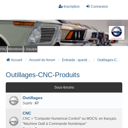
Inscription
Connexion
FAQ
Membres
L’équipe
Accueil
Accueil du forum
Entraide : questions techniques
Outillages-CNC-Produits
Outillages-CNC-Produits
Sous-forums
Outillages
Sujets :
67
CNC
CNC = "Computer Numerical Control" ou MOCN, en français,
"Machine Outil à Commande Numérique"