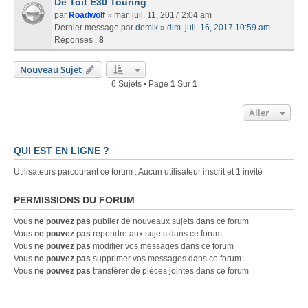
De Toit E30 Touring
par
Roadwolf
» mar. juil. 11, 2017 2:04 am
Dernier message par
demik
»
dim. juil. 16, 2017 10:59 am
Réponses :
8
Nouveau Sujet
6 Sujets • Page
1
Sur
1
Aller
QUI EST EN LIGNE ?
Utilisateurs parcourant ce forum : Aucun utilisateur inscrit et 1 invité
PERMISSIONS DU FORUM
Vous
ne pouvez pas
publier de nouveaux sujets dans ce forum
Vous
ne pouvez pas
répondre aux sujets dans ce forum
Vous
ne pouvez pas
modifier vos messages dans ce forum
Vous
ne pouvez pas
supprimer vos messages dans ce forum
Vous
ne pouvez pas
transférer de pièces jointes dans ce forum