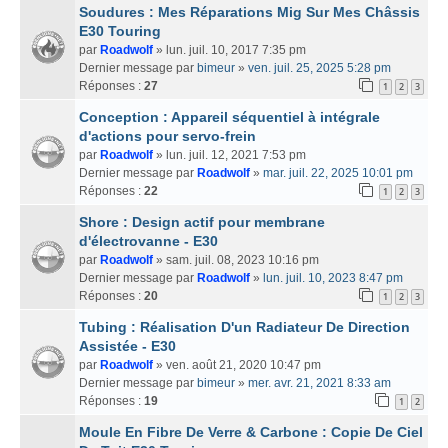
Soudures : Mes Réparations Mig Sur Mes Châssis
E30 Touring
par
Roadwolf
» lun. juil. 10, 2017 7:35 pm
Dernier message par
bimeur
»
ven. juil. 25, 2025 5:28 pm
Réponses :
27
1
2
3
Conception : Appareil séquentiel à intégrale
d'actions pour servo-frein
par
Roadwolf
» lun. juil. 12, 2021 7:53 pm
Dernier message par
Roadwolf
»
mar. juil. 22, 2025 10:01 pm
Réponses :
22
1
2
3
Shore : Design actif pour membrane
d'électrovanne - E30
par
Roadwolf
» sam. juil. 08, 2023 10:16 pm
Dernier message par
Roadwolf
»
lun. juil. 10, 2023 8:47 pm
Réponses :
20
1
2
3
Tubing : Réalisation D'un Radiateur De Direction
Assistée - E30
par
Roadwolf
» ven. août 21, 2020 10:47 pm
Dernier message par
bimeur
»
mer. avr. 21, 2021 8:33 am
Réponses :
19
1
2
Moule En Fibre De Verre & Carbone : Copie De Ciel