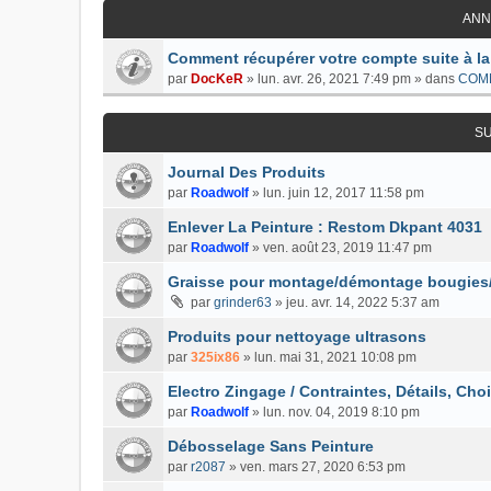
ANN
Comment récupérer votre compte suite à la
par
DocKeR
»
lun. avr. 26, 2021 7:49 pm
» dans
COM
S
Journal Des Produits
par
Roadwolf
»
lun. juin 12, 2017 11:58 pm
Enlever La Peinture : Restom Dkpant 4031
par
Roadwolf
»
ven. août 23, 2019 11:47 pm
Graisse pour montage/démontage bougies
par
grinder63
»
jeu. avr. 14, 2022 5:37 am
Produits pour nettoyage ultrasons
par
325ix86
»
lun. mai 31, 2021 10:08 pm
Electro Zingage / Contraintes, Détails, Cho
par
Roadwolf
»
lun. nov. 04, 2019 8:10 pm
Débosselage Sans Peinture
par
r2087
»
ven. mars 27, 2020 6:53 pm