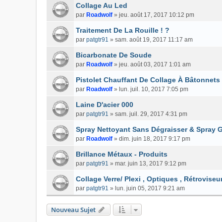
Collage Au Led
par
Roadwolf
»
jeu. août 17, 2017 10:12 pm
Traitement De La Rouille ! ?
par
patgtr91
»
sam. août 19, 2017 11:17 am
Bicarbonate De Soude
par
Roadwolf
»
jeu. août 03, 2017 1:01 am
Pistolet Chauffant De Collage À Bâtonnets
par
Roadwolf
»
lun. juil. 10, 2017 7:05 pm
Laine D'acier 000
par
patgtr91
»
sam. juil. 29, 2017 4:31 pm
Spray Nettoyant Sans Dégraisser & Spray G
par
Roadwolf
»
dim. juin 18, 2017 9:17 pm
Brillance Métaux - Produits
par
patgtr91
»
mar. juin 13, 2017 9:12 pm
Collage Verre/ Plexi , Optiques , Rétroviseur
par
patgtr91
»
lun. juin 05, 2017 9:21 am
Nouveau Sujet