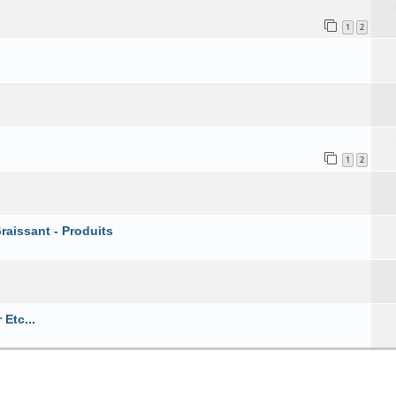
1
2
1
2
raissant - Produits
 Etc...