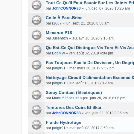
Tout Ce Qu'il Faut Savoir Sur Les Joints Pt
par
JohnCONNOR83
»
lun. déc. 07, 2020 10:25 am
Colle À Pare-Brise
par
r2087
»
lun. sept. 21, 2020 8:58 am
Mecarun P18
par
Julienbzh
»
jeu. avr. 16, 2020 9:15 am
Qu Est-Ce Qui Distingue Vis Torx Et Vis As
par
BobMW
»
ven. août 02, 2019 4:04 pm
Pas Toujours Facile De Devisser , Un Degri
par
patgtr91
»
mar. mars 26, 2019 9:52 pm
Nettoyage Circuit D'alimentation Essence &
par
patgtr91
»
lun. août 13, 2018 7:12 am
Spray Contact (Électriques)
par
Manu 525 tds 33
»
jeu. juin 28, 2018 8:06 pm
Teintures Des Cuirs Et Skaï
par
JohnCONNOR83
»
ven. juin 22, 2018 9:35 am
Fluide Hydrofuge
par
patgtr91
»
mar. août 08, 2017 8:50 pm