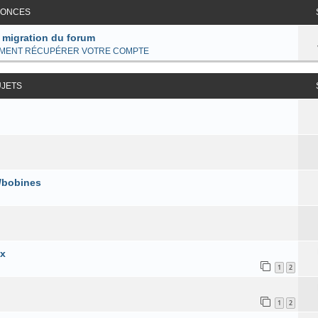
ONCES
 migration du forum
MENT RÉCUPÉRER VOTRE COMPTE
UJETS
/bobines
ix
1
2
1
2