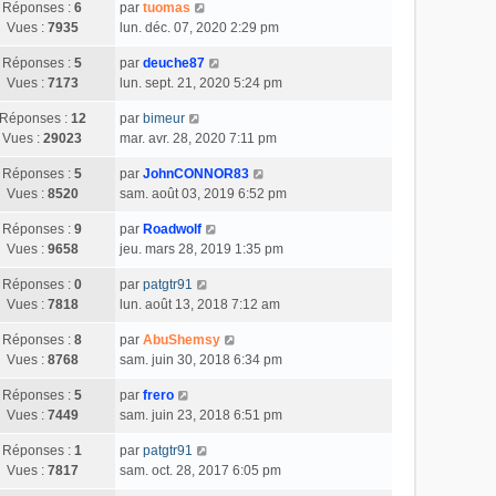
Réponses :
6
par
tuomas
Vues :
7935
lun. déc. 07, 2020 2:29 pm
Réponses :
5
par
deuche87
Vues :
7173
lun. sept. 21, 2020 5:24 pm
Réponses :
12
par
bimeur
Vues :
29023
mar. avr. 28, 2020 7:11 pm
Réponses :
5
par
JohnCONNOR83
Vues :
8520
sam. août 03, 2019 6:52 pm
Réponses :
9
par
Roadwolf
Vues :
9658
jeu. mars 28, 2019 1:35 pm
Réponses :
0
par
patgtr91
Vues :
7818
lun. août 13, 2018 7:12 am
Réponses :
8
par
AbuShemsy
Vues :
8768
sam. juin 30, 2018 6:34 pm
Réponses :
5
par
frero
Vues :
7449
sam. juin 23, 2018 6:51 pm
Réponses :
1
par
patgtr91
Vues :
7817
sam. oct. 28, 2017 6:05 pm