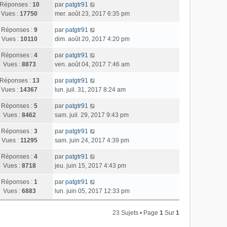
Réponses :
10
par
patgtr91
Vues :
17750
mer. août 23, 2017 6:35 pm
Réponses :
9
par
patgtr91
Vues :
10110
dim. août 20, 2017 4:20 pm
Réponses :
4
par
patgtr91
Vues :
8873
ven. août 04, 2017 7:46 am
Réponses :
13
par
patgtr91
Vues :
14367
lun. juil. 31, 2017 8:24 am
Réponses :
5
par
patgtr91
Vues :
8462
sam. juil. 29, 2017 9:43 pm
Réponses :
3
par
patgtr91
Vues :
11295
sam. juin 24, 2017 4:39 pm
Réponses :
4
par
patgtr91
Vues :
8718
jeu. juin 15, 2017 4:43 pm
Réponses :
1
par
patgtr91
Vues :
6883
lun. juin 05, 2017 12:33 pm
23 Sujets • Page
1
Sur
1