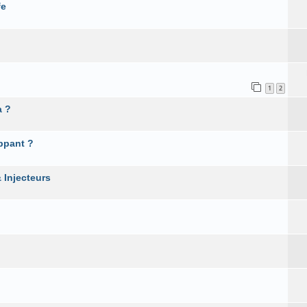
fe
1
2
a ?
ppant ?
 Injecteurs