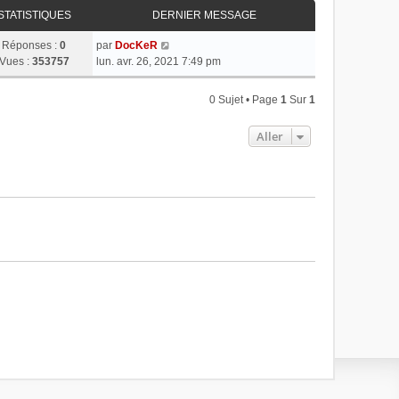
STATISTIQUES
DERNIER MESSAGE
Réponses :
0
par
DocKeR
Vues :
353757
lun. avr. 26, 2021 7:49 pm
0 Sujet • Page
1
Sur
1
Aller