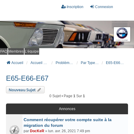
Inscription
Connexion
FAQ
Membres
L’équipe
Accueil
Accueil du forum
Problèmes connus et résolus (FAQ)
Par Type Carrosserie
E65-E66-E67
E65-E66-E67
Nouveau Sujet
0 Sujet • Page
1
Sur
1
Annonces
Comment récupérer votre compte suite à la
migration du forum
par
DocKeR
» lun. avr. 26, 2021 7:49 pm