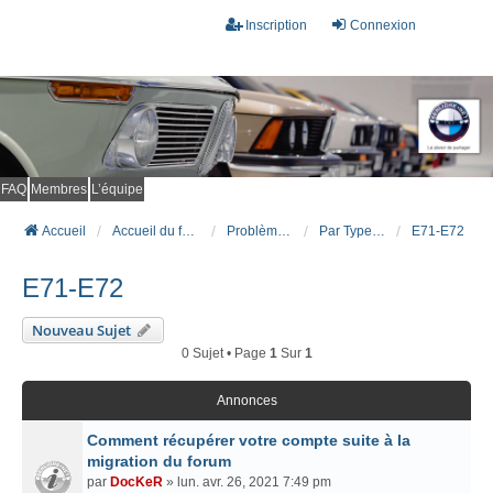
Inscription
Connexion
FAQ
Membres
L’équipe
Accueil
Accueil du forum
Problèmes connus et résolus (FAQ)
Par Type Carrosserie
E71-E72
E71-E72
Nouveau Sujet
0 Sujet • Page
1
Sur
1
Annonces
Comment récupérer votre compte suite à la
migration du forum
par
DocKeR
» lun. avr. 26, 2021 7:49 pm