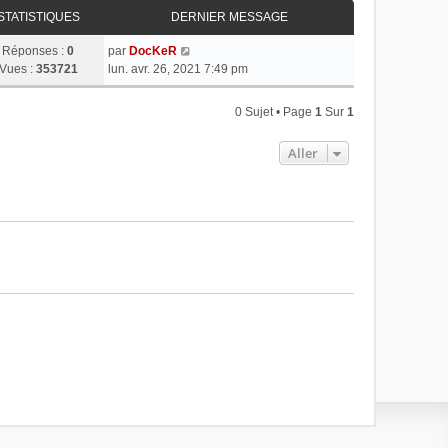
STATISTIQUES
DERNIER MESSAGE
Réponses :
0
par
DocKeR
Vues :
353721
lun. avr. 26, 2021 7:49 pm
0 Sujet • Page
1
Sur
1
Aller