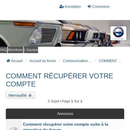
Inscription
Connexion
FAQ
Membres
L’équipe
Accueil
Accueil du forum
Communications Importantes
COMMENT RÉCUPÉRER VOTRE COMPTE
COMMENT RÉCUPÉRER VOTRE
COMPTE
Verrouillé
0 Sujet • Page
1
Sur
1
Annonces
Comment récupérer votre compte suite à la
migration du forum