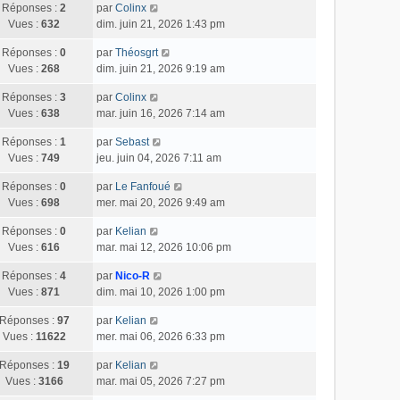
Réponses :
2
par
Colinx
Vues :
632
dim. juin 21, 2026 1:43 pm
Réponses :
0
par
Théosgrt
Vues :
268
dim. juin 21, 2026 9:19 am
Réponses :
3
par
Colinx
Vues :
638
mar. juin 16, 2026 7:14 am
Réponses :
1
par
Sebast
Vues :
749
jeu. juin 04, 2026 7:11 am
Réponses :
0
par
Le Fanfoué
Vues :
698
mer. mai 20, 2026 9:49 am
Réponses :
0
par
Kelian
Vues :
616
mar. mai 12, 2026 10:06 pm
Réponses :
4
par
Nico-R
Vues :
871
dim. mai 10, 2026 1:00 pm
Réponses :
97
par
Kelian
Vues :
11622
mer. mai 06, 2026 6:33 pm
Réponses :
19
par
Kelian
Vues :
3166
mar. mai 05, 2026 7:27 pm