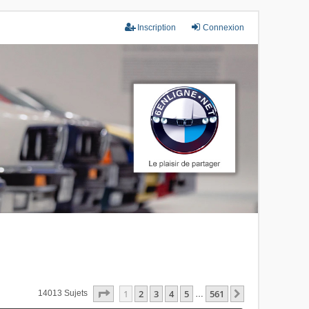
Inscription
Connexion
Page
1
Sur
561
1
2
3
4
5
561
Suivant
14013 Sujets
…