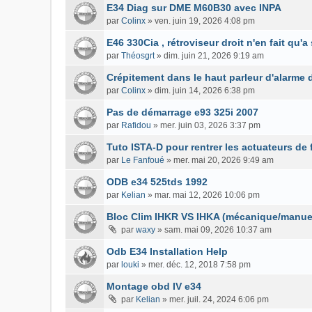
E34 Diag sur DME M60B30 avec INPA
par
Colinx
»
ven. juin 19, 2026 4:08 pm
E46 330Cia , rétroviseur droit n'en fait qu'a 
par
Théosgrt
»
dim. juin 21, 2026 9:19 am
Crépitement dans le haut parleur d'alarme 
par
Colinx
»
dim. juin 14, 2026 6:38 pm
Pas de démarrage e93 325i 2007
par
Rafidou
»
mer. juin 03, 2026 3:37 pm
Tuto ISTA-D pour rentrer les actuateurs de
par
Le Fanfoué
»
mer. mai 20, 2026 9:49 am
ODB e34 525tds 1992
par
Kelian
»
mar. mai 12, 2026 10:06 pm
Bloc Clim IHKR VS IHKA (mécanique/manuel
par
waxy
»
sam. mai 09, 2026 10:37 am
Odb E34 Installation Help
par
louki
»
mer. déc. 12, 2018 7:58 pm
Montage obd IV e34
par
Kelian
»
mer. juil. 24, 2024 6:06 pm