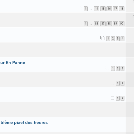
1
14
15
16
17
18
…
1
86
87
88
89
90
…
1
2
3
4
teur En Panne
1
2
3
1
2
1
2
oblème pixel des heures