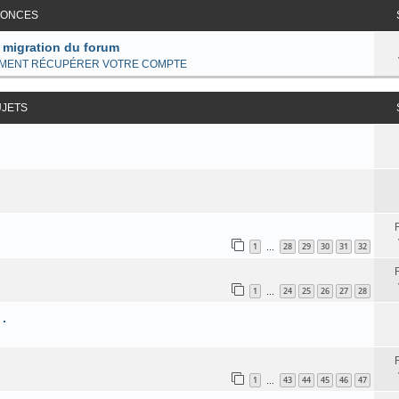
ONCES
 migration du forum
MENT RÉCUPÉRER VOTRE COMPTE
UJETS
1
28
29
30
31
32
…
1
24
25
26
27
28
…
 .
1
43
44
45
46
47
…