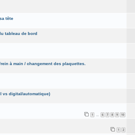
sa tête
du tableau de bord
 frein à main / changement des plaquettes.
 vs digital/automatique)
1
6
7
8
9
10
…
1
2