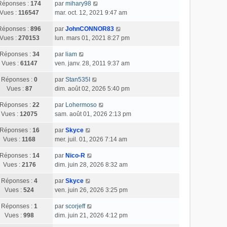
Réponses :
174
par
mihary98
Vues :
116547
mar. oct. 12, 2021 9:47 am
Réponses :
896
par
JohnCONNOR83
Vues :
270153
lun. mars 01, 2021 8:27 pm
Réponses :
34
par
liam
Vues :
61147
ven. janv. 28, 2011 9:37 am
Réponses :
0
par
Stan535I
Vues :
87
dim. août 02, 2026 5:40 pm
Réponses :
22
par
Lohermoso
Vues :
12075
sam. août 01, 2026 2:13 pm
Réponses :
16
par
Skyce
Vues :
1168
mer. juil. 01, 2026 7:14 am
Réponses :
14
par
Nico-R
Vues :
2176
dim. juin 28, 2026 8:32 am
Réponses :
4
par
Skyce
Vues :
524
ven. juin 26, 2026 3:25 pm
Réponses :
1
par
scorjeff
Vues :
998
dim. juin 21, 2026 4:12 pm