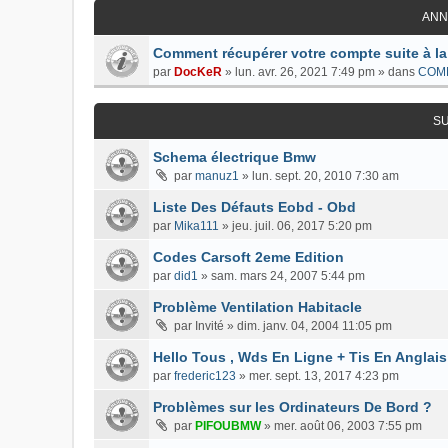
ANN
Comment récupérer votre compte suite à la
par
DocKeR
»
lun. avr. 26, 2021 7:49 pm
» dans
COM
S
Schema électrique Bmw
par
manuz1
»
lun. sept. 20, 2010 7:30 am
Liste Des Défauts Eobd - Obd
par
Mika111
»
jeu. juil. 06, 2017 5:20 pm
Codes Carsoft 2eme Edition
par
did1
»
sam. mars 24, 2007 5:44 pm
Problème Ventilation Habitacle
par
Invité
»
dim. janv. 04, 2004 11:05 pm
Hello Tous , Wds En Ligne + Tis En Anglais
par
frederic123
»
mer. sept. 13, 2017 4:23 pm
Problèmes sur les Ordinateurs De Bord ?
par
PIFOUBMW
»
mer. août 06, 2003 7:55 pm