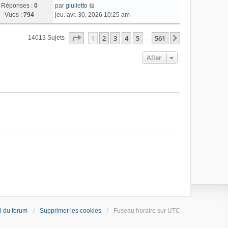
Réponses :
0
par
giulietto
Vues :
794
jeu. avr. 30, 2026 10:25 am
Page
1
Sur
561
1
2
3
4
5
561
Suivant
14013 Sujets
…
Aller
l du forum
Supprimer les cookies
Fuseau horaire sur
UTC