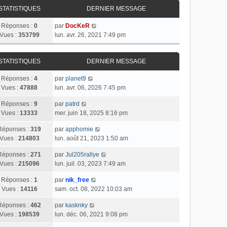
STATISTIQUES
DERNIER MESSAGE
Réponses :
0
par
DocKeR
Vues :
353799
lun. avr. 26, 2021 7:49 pm
STATISTIQUES
DERNIER MESSAGE
Réponses :
4
par
planet9
Vues :
47888
lun. avr. 06, 2026 7:45 pm
Réponses :
9
par
patrd
Vues :
13333
mer. juin 18, 2025 8:16 pm
Réponses :
319
par
apphomie
Vues :
214803
lun. août 21, 2023 1:50 am
Réponses :
271
par
Jul205rallye
Vues :
215096
lun. juil. 03, 2023 7:49 am
Réponses :
1
par
nik_free
Vues :
14116
sam. oct. 08, 2022 10:03 am
Réponses :
462
par
kasknky
Vues :
198539
lun. déc. 06, 2021 9:08 pm