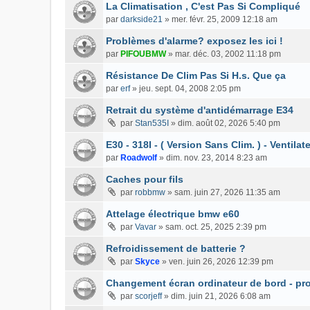
La Climatisation , C'est Pas Si Compliqué
par
darkside21
»
mer. févr. 25, 2009 12:18 am
Problèmes d'alarme? exposez les ici !
par
PIFOUBMW
»
mar. déc. 03, 2002 11:18 pm
Résistance De Clim Pas Si H.s. Que ça
par
erf
»
jeu. sept. 04, 2008 2:05 pm
Retrait du système d'antidémarrage E34
par
Stan535I
»
dim. août 02, 2026 5:40 pm
E30 - 318I - ( Version Sans Clim. ) - Ventila
par
Roadwolf
»
dim. nov. 23, 2014 8:23 am
Caches pour fils
par
robbmw
»
sam. juin 27, 2026 11:35 am
Attelage électrique bmw e60
par
Vavar
»
sam. oct. 25, 2025 2:39 pm
Refroidissement de batterie ?
par
Skyce
»
ven. juin 26, 2026 12:39 pm
Changement écran ordinateur de bord - pr
par
scorjeff
»
dim. juin 21, 2026 6:08 am