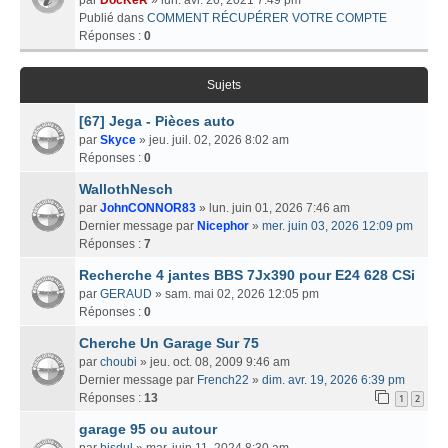
Publié dans
COMMENT RÉCUPÉRER VOTRE COMPTE
Réponses :
0
Sujets
[67] Jega - Pièces auto
par
Skyce
» jeu. juil. 02, 2026 8:02 am
Réponses :
0
WallothNesch
par
JohnCONNOR83
» lun. juin 01, 2026 7:46 am
Dernier message par
Nicephor
»
mer. juin 03, 2026 12:09 pm
Réponses :
7
Recherche 4 jantes BBS 7Jx390 pour E24 628 CSi
par
GERAUD
» sam. mai 02, 2026 12:05 pm
Réponses :
0
Cherche Un Garage Sur 75
par
choubi
» jeu. oct. 08, 2009 9:46 am
Dernier message par
French22
»
dim. avr. 19, 2026 6:39 pm
Réponses :
13
1
2
garage 95 ou autour
par
bisdul
» mar. juin 11, 2024 8:30 am