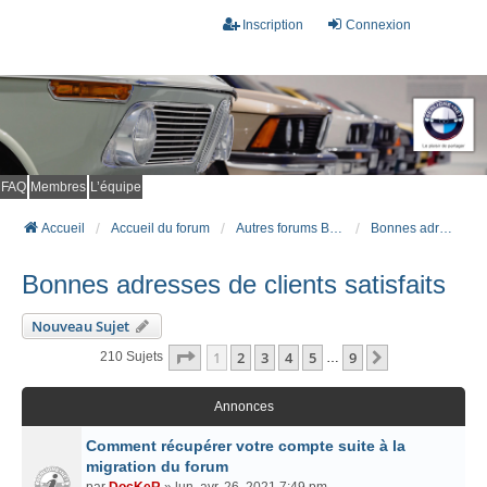
Inscription
Connexion
FAQ
Membres
L’équipe
Accueil
Accueil du forum
Autres forums BMW (Autour des BM)
Bonnes adresses de clients satisfaits
Bonnes adresses de clients satisfaits
Nouveau Sujet
Page
1
Sur
9
1
2
3
4
5
9
Suivant
210 Sujets
…
Annonces
Comment récupérer votre compte suite à la
migration du forum
par
DocKeR
» lun. avr. 26, 2021 7:49 pm