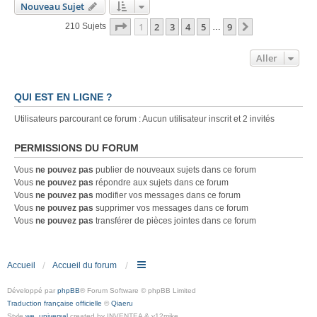
Nouveau Sujet
Page
1
Sur
9
1
2
3
4
5
9
Suivant
210 Sujets
…
Aller
QUI EST EN LIGNE ?
Utilisateurs parcourant ce forum : Aucun utilisateur inscrit et 2 invités
PERMISSIONS DU FORUM
Vous
ne pouvez pas
publier de nouveaux sujets dans ce forum
Vous
ne pouvez pas
répondre aux sujets dans ce forum
Vous
ne pouvez pas
modifier vos messages dans ce forum
Vous
ne pouvez pas
supprimer vos messages dans ce forum
Vous
ne pouvez pas
transférer de pièces jointes dans ce forum
Accueil
Accueil du forum
Développé par
phpBB
® Forum Software © phpBB Limited
Traduction française officielle
©
Qiaeru
Style
we_universal
created by INVENTEA & v12mike