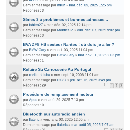
Dernier message par
mrun
»
mar. déc. 09, 2025 1:25 pm
Réponses :
3
Séries 3 à problèmes et bonnes adresses...
par
fabien27
» mar. déc. 02, 2025 12:14 pm
Dernier message par
Monticello
»
dim. déc. 07, 2025 9:02 pm
Réponses :
3
BVA ZF8 HS secteur Nantes : où dois-je aller ?
par
BMW-Gary
» ven. oct. 03, 2025 11:04 pm
Dernier message par
BMW-Gary
»
mar. nov. 11, 2025 2:03 pm
Réponses :
1
Refaire Sa Carrosserie Au Portugal
par
carlito-shisha
» mer. sept. 10, 2008 11:01 am
Dernier message par
r2087
»
jeu. oct. 16, 2025 3:49 pm
Réponses :
29
1
2
3
Procédure de remplacement moteur
par
Apos
» ven. août 29, 2025 7:13 pm
Réponses :
0
Bluetooth sur autoradio ancien
par
flateric
» ven. janv. 03, 2025 12:05 am
Dernier message par
flateric
»
mar. août 05, 2025 7:07 am
Réponses :
21