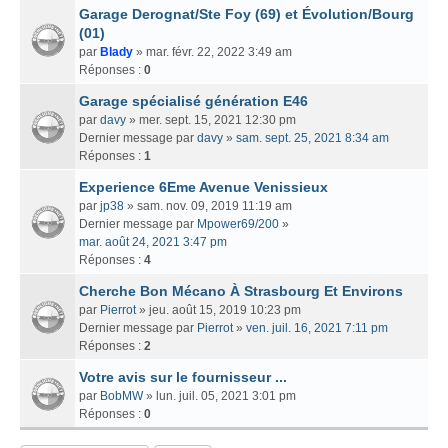
Garage Derognat/Ste Foy (69) et Évolution/Bourg
(01)
par
Blady
» mar. févr. 22, 2022 3:49 am
Réponses :
0
Garage spécialisé génération E46
par
davy
» mer. sept. 15, 2021 12:30 pm
Dernier message par
davy
»
sam. sept. 25, 2021 8:34 am
Réponses :
1
Experience 6Eme Avenue Venissieux
par
jp38
» sam. nov. 09, 2019 11:19 am
Dernier message par
Mpower69/200
»
mar. août 24, 2021 3:47 pm
Réponses :
4
Cherche Bon Mécano À Strasbourg Et Environs
par
Pierrot
» jeu. août 15, 2019 10:23 pm
Dernier message par
Pierrot
»
ven. juil. 16, 2021 7:11 pm
Réponses :
2
Votre avis sur le fournisseur ...
par
BobMW
» lun. juil. 05, 2021 3:01 pm
Réponses :
0