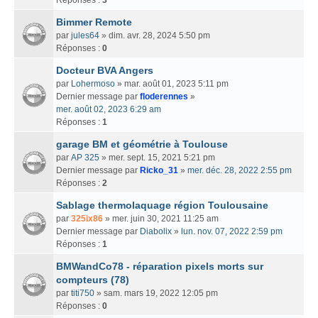
Bimmer Remote
par
jules64
» dim. avr. 28, 2024 5:50 pm
Réponses :
0
Docteur BVA Angers
par
Lohermoso
» mar. août 01, 2023 5:11 pm
Dernier message par
floderennes
»
mer. août 02, 2023 6:29 am
Réponses :
1
garage BM et géométrie à Toulouse
par
AP 325
» mer. sept. 15, 2021 5:21 pm
Dernier message par
Ricko_31
»
mer. déc. 28, 2022 2:55 pm
Réponses :
2
Sablage thermolaquage région Toulousaine
par
325ix86
» mer. juin 30, 2021 11:25 am
Dernier message par
Diabolix
»
lun. nov. 07, 2022 2:59 pm
Réponses :
1
BMWandCo78 - réparation pixels morts sur
compteurs (78)
par
titi750
» sam. mars 19, 2022 12:05 pm
Réponses :
0