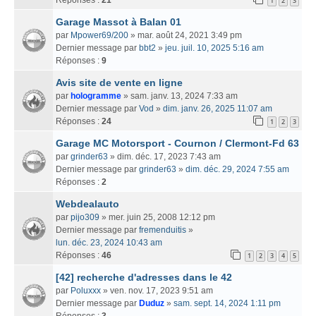
1
2
3
Garage Massot à Balan 01
par
Mpower69/200
» mar. août 24, 2021 3:49 pm
Dernier message par
bbt2
»
jeu. juil. 10, 2025 5:16 am
Réponses :
9
Avis site de vente en ligne
par
hologramme
» sam. janv. 13, 2024 7:33 am
Dernier message par
Vod
»
dim. janv. 26, 2025 11:07 am
Réponses :
24
1
2
3
Garage MC Motorsport - Cournon / Clermont-Fd 63
par
grinder63
» dim. déc. 17, 2023 7:43 am
Dernier message par
grinder63
»
dim. déc. 29, 2024 7:55 am
Réponses :
2
Webdealauto
par
pijo309
» mer. juin 25, 2008 12:12 pm
Dernier message par
fremenduitis
»
lun. déc. 23, 2024 10:43 am
Réponses :
46
1
2
3
4
5
[42] recherche d'adresses dans le 42
par
Poluxxx
» ven. nov. 17, 2023 9:51 am
Dernier message par
Duduz
»
sam. sept. 14, 2024 1:11 pm
Réponses :
3