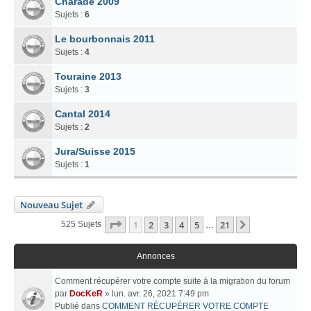
Charade 2009
Sujets :
6
Le bourbonnais 2011
Sujets :
4
Touraine 2013
Sujets :
3
Cantal 2014
Sujets :
2
Jura/Suisse 2015
Sujets :
1
Nouveau Sujet
Page
1
Sur
21
1
2
3
4
5
21
Suivant
525 Sujets
…
Annonces
Comment récupérer votre compte suite à la migration du forum
par
DocKeR
» lun. avr. 26, 2021 7:49 pm
Publié dans
COMMENT RÉCUPÉRER VOTRE COMPTE