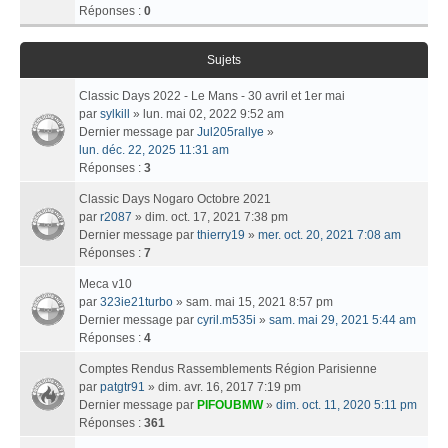
Réponses :
0
Sujets
Classic Days 2022 - Le Mans - 30 avril et 1er mai
par
sylkill
» lun. mai 02, 2022 9:52 am
Dernier message par
Jul205rallye
»
lun. déc. 22, 2025 11:31 am
Réponses :
3
Classic Days Nogaro Octobre 2021
par
r2087
» dim. oct. 17, 2021 7:38 pm
Dernier message par
thierry19
»
mer. oct. 20, 2021 7:08 am
Réponses :
7
Meca v10
par
323ie21turbo
» sam. mai 15, 2021 8:57 pm
Dernier message par
cyril.m535i
»
sam. mai 29, 2021 5:44 am
Réponses :
4
Comptes Rendus Rassemblements Région Parisienne
par
patgtr91
» dim. avr. 16, 2017 7:19 pm
Dernier message par
PIFOUBMW
»
dim. oct. 11, 2020 5:11 pm
Réponses :
361