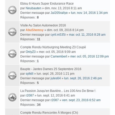
Ebisu 6 Hours Super Endurance Race
par
Neubauten
» dim. nov. 13, 2016 8:11 am
Dernier message par
Jul205rallye
»
lun. nov. 14, 2016 1:34 pm
Réponses :
8
Visite Au Salon Automedon 2016
par
AbuShemsy
» dim. oct. 09, 2016 8:14 pm
Dernier message par
cyril.m535i
»
mar. oct. 11, 2016 8:28 am
Réponses :
11
Compte Rendu Nürburgring Meeting Z3 Coupé
par
OnlyZ3
» mer. oct. 05, 2016 9:09 am
Dernier message par
Camembert
»
mer. oct. 05, 2016 12:09 pm
Réponses :
1
Baupte - Jantes Dames 25 Septembre 2016
par
sylkill
» lun. sept. 26, 2016 1:21 pm
Dernier message par
jules64
»
lun. sept. 26, 2016 2:46 pm
Réponses :
5
La Passion Jusqu'en Bavière... Les 100 Ans De Bmw !
par
r2087
» lun. sept. 12, 2016 6:41 am
Dernier message par
r2087
»
ven. sept. 23, 2016 6:52 am
Réponses :
34
Compte Rendu Rencontre À Morges (Ch)