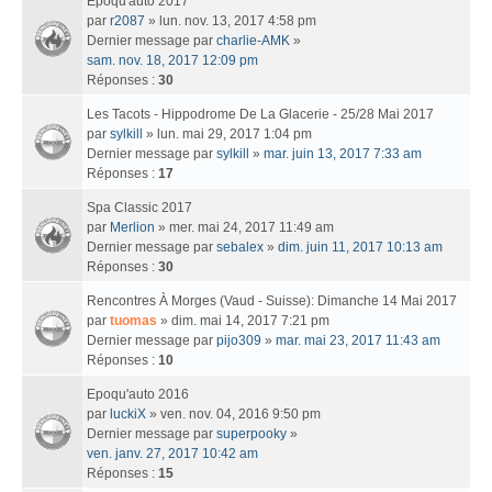
Epoqu'auto 2017
par
r2087
» lun. nov. 13, 2017 4:58 pm
Dernier message par
charlie-AMK
»
sam. nov. 18, 2017 12:09 pm
Réponses :
30
Les Tacots - Hippodrome De La Glacerie - 25/28 Mai 2017
par
sylkill
» lun. mai 29, 2017 1:04 pm
Dernier message par
sylkill
»
mar. juin 13, 2017 7:33 am
Réponses :
17
Spa Classic 2017
par
Merlion
» mer. mai 24, 2017 11:49 am
Dernier message par
sebalex
»
dim. juin 11, 2017 10:13 am
Réponses :
30
Rencontres À Morges (Vaud - Suisse): Dimanche 14 Mai 2017
par
tuomas
» dim. mai 14, 2017 7:21 pm
Dernier message par
pijo309
»
mar. mai 23, 2017 11:43 am
Réponses :
10
Epoqu'auto 2016
par
luckiX
» ven. nov. 04, 2016 9:50 pm
Dernier message par
superpooky
»
ven. janv. 27, 2017 10:42 am
Réponses :
15