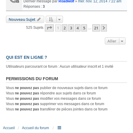
Dernier message par
Roadwolf
»
mer. nov. 12, 2014 7:22 am
Réponses :
3
Nouveau Sujet
Page
1
Sur
21
1
2
3
4
5
21
Suivant
525 Sujets
…
Aller
QUI EST EN LIGNE ?
Utilisateurs parcourant ce forum : Aucun utilisateur inscrit et 1 invité
PERMISSIONS DU FORUM
Vous
ne pouvez pas
publier de nouveaux sujets dans ce forum
Vous
ne pouvez pas
répondre aux sujets dans ce forum
Vous
ne pouvez pas
modifier vos messages dans ce forum
Vous
ne pouvez pas
supprimer vos messages dans ce forum
Vous
ne pouvez pas
transférer de pièces jointes dans ce forum
Accueil
Accueil du forum