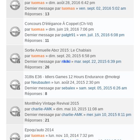
par
tuomas
» dim. août 28, 2016 6:42 pm
Dernier message par
tuomas
»
ven. sept. 02, 2016 5:02 am
Réponses :
13
Concours D'élégance À Coppet (Ch-Vd)
par
tuomas
» dim. juin 19, 2016 7:06 pm
Dernier message par
patgtr91
»
ven. juil. 15, 2016 6:08 pm
Réponses :
11
Sortie Annuelle Abcr 2015: Le Chablais
par
tuomas
» dim. sept. 20, 2015 6:58 pm
Dernier message par
rikiki
»
mar. sept. 22, 2015 6:39 pm
Réponses :
26
318Is E36 - Idlers Games 12 Hours Endurance @motegi
par
Neubauten
» lun. août 24, 2015 2:30 pm
Dernier message par
sebalex
»
sam. sept. 05, 2015 6:26 am
Réponses :
8
Montlhéry Vintage Revival 2015
par
charlie-AMK
» dim. mai 10, 2015 11:08 am
Dernier message par
charlie-AMK
»
mer. juin 10, 2015 8:11 pm
Réponses :
21
Epoqu'auto 2014
par
tuomas
» lun. nov. 10, 2014 7:32 pm