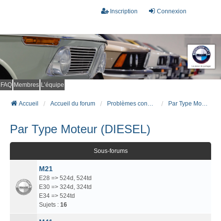
Inscription
Connexion
FAQ
Membres
L’équipe
Accueil
Accueil du forum
Problèmes connus et résolus (FAQ)
Par Type Moteur (DIESEL)
Par Type Moteur (DIESEL)
Sous-forums
M21
E28 => 524d, 524td
E30 => 324d, 324td
E34 => 524td
Sujets :
16