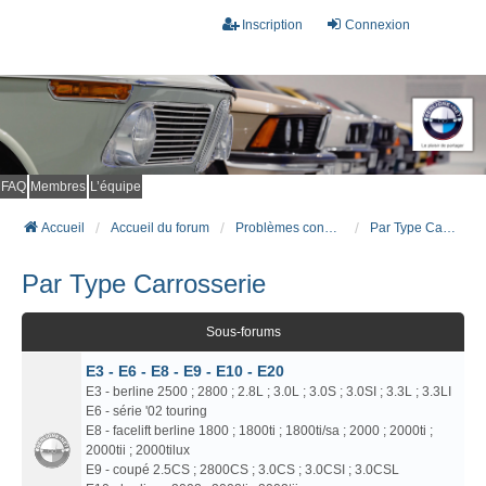
Inscription
Connexion
FAQ
Membres
L’équipe
Accueil
Accueil du forum
Problèmes connus et résolus (FAQ)
Par Type Carrosserie
Par Type Carrosserie
Sous-forums
E3 - E6 - E8 - E9 - E10 - E20
E3 - berline 2500 ; 2800 ; 2.8L ; 3.0L ; 3.0S ; 3.0SI ; 3.3L ; 3.3LI
E6 - série '02 touring
E8 - facelift berline 1800 ; 1800ti ; 1800ti/sa ; 2000 ; 2000ti ;
2000tii ; 2000tilux
E9 - coupé 2.5CS ; 2800CS ; 3.0CS ; 3.0CSI ; 3.0CSL