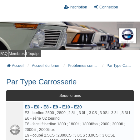
Inscription
Connexion
FAQ
Membres
L’équipe
Accueil
Accueil du forum
Problèmes connus et résolus (FAQ)
Par Type Carrosserie
Par Type Carrosserie
Sous-forums
E3 - E6 - E8 - E9 - E10 - E20
E3 - berline 2500 ; 2800 ; 2.8L ; 3.0L ; 3.0S ; 3.0SI ; 3.3L ; 3.3LI
E6 - série '02 touring
E8 - facelift berline 1800 ; 1800ti ; 1800ti/sa ; 2000 ; 2000ti ;
2000tii ; 2000tilux
E9 - coupé 2.5CS ; 2800CS ; 3.0CS ; 3.0CSI ; 3.0CSL