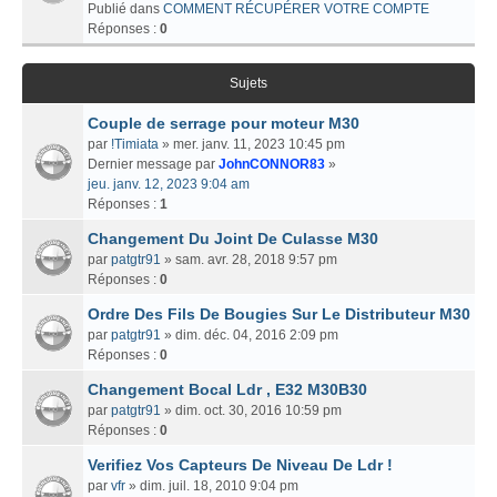
Publié dans
COMMENT RÉCUPÉRER VOTRE COMPTE
Réponses :
0
Sujets
Couple de serrage pour moteur M30
par
!Timiata
» mer. janv. 11, 2023 10:45 pm
Dernier message par
JohnCONNOR83
»
jeu. janv. 12, 2023 9:04 am
Réponses :
1
Changement Du Joint De Culasse M30
par
patgtr91
» sam. avr. 28, 2018 9:57 pm
Réponses :
0
Ordre Des Fils De Bougies Sur Le Distributeur M30
par
patgtr91
» dim. déc. 04, 2016 2:09 pm
Réponses :
0
Changement Bocal Ldr , E32 M30B30
par
patgtr91
» dim. oct. 30, 2016 10:59 pm
Réponses :
0
Verifiez Vos Capteurs De Niveau De Ldr !
par
vfr
» dim. juil. 18, 2010 9:04 pm