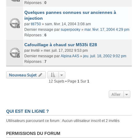
Réponses :
0
Quelques pannes connues sur anciennes à
injection
par
titi750
» sam. févr. 14, 2004 3:08 am
Dernier message par
superpooky
»
mar. févr. 17, 2004 4:29 pm
Réponses :
6
Cafouillage à chaud sur M535i E28
par
Invité
» mer. juil. 17, 2002 9:53 pm
Dernier message par
Alpina A4S
»
jeu. juil. 18, 2002 9:02 pm
Réponses :
7
Nouveau Sujet
12 Sujets • Page
1
Sur
1
Aller
QUI EST EN LIGNE ?
Utilisateurs parcourant ce forum : Aucun utilisateur inscrit et 2 invités
PERMISSIONS DU FORUM