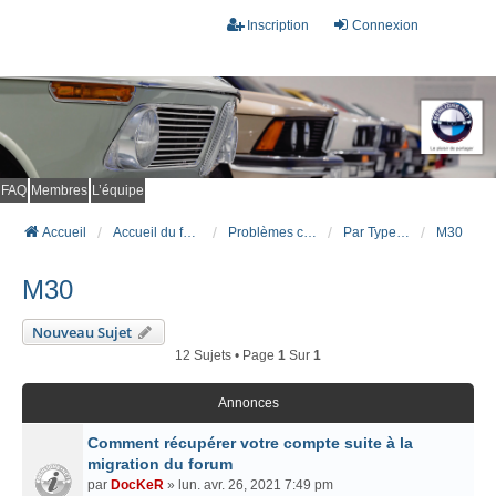
Inscription
Connexion
FAQ
Membres
L’équipe
Accueil
Accueil du forum
Problèmes connus et résolus (FAQ)
Par Type Moteur (ESSENCE)
M30
M30
Nouveau Sujet
12 Sujets • Page
1
Sur
1
Annonces
Comment récupérer votre compte suite à la
migration du forum
par
DocKeR
» lun. avr. 26, 2021 7:49 pm