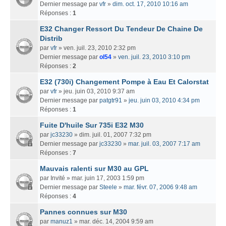
Dernier message par
vfr
»
dim. oct. 17, 2010 10:16 am
Réponses :
1
E32 Changer Ressort Du Tendeur De Chaine De
Distrib
par
vfr
» ven. juil. 23, 2010 2:32 pm
Dernier message par
ol54
»
ven. juil. 23, 2010 3:10 pm
Réponses :
2
E32 (730i) Changement Pompe à Eau Et Calorstat
par
vfr
» jeu. juin 03, 2010 9:37 am
Dernier message par
patgtr91
»
jeu. juin 03, 2010 4:34 pm
Réponses :
1
Fuite D'huile Sur 735i E32 M30
par
jc33230
» dim. juil. 01, 2007 7:32 pm
Dernier message par
jc33230
»
mar. juil. 03, 2007 7:17 am
Réponses :
7
Mauvais ralenti sur M30 au GPL
par
Invité
» mar. juin 17, 2003 1:59 pm
Dernier message par
Steele
»
mar. févr. 07, 2006 9:48 am
Réponses :
4
Pannes connues sur M30
par
manuz1
» mar. déc. 14, 2004 9:59 am