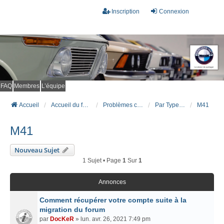
Inscription
Connexion
FAQ
Membres
L’équipe
Accueil
Accueil du forum
Problèmes connus et résolus (FAQ)
Par Type Moteur (DIESEL)
M41
M41
Nouveau Sujet
1 Sujet • Page
1
Sur
1
Annonces
Comment récupérer votre compte suite à la
migration du forum
par
DocKeR
» lun. avr. 26, 2021 7:49 pm