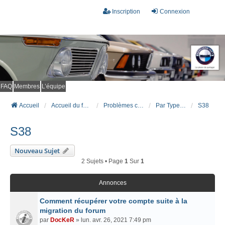
Inscription
Connexion
FAQ
Membres
L’équipe
Accueil
Accueil du forum
Problèmes connus et résolus (FAQ)
Par Type Moteur (ESSENCE)
S38
S38
Nouveau Sujet
2 Sujets • Page
1
Sur
1
Annonces
Comment récupérer votre compte suite à la
migration du forum
par
DocKeR
» lun. avr. 26, 2021 7:49 pm